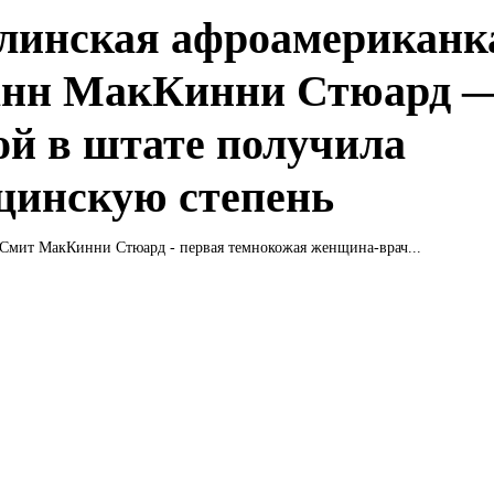
линская афроамериканк
нн МакКинни Стюард 
ой в штате получила
цинскую степень
Смит МакКинни Стюард - первая темнокожая женщина-врач...