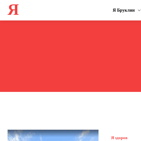
Я
Я Бруклин
Я здоров