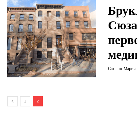
Брук
Сюза
перв
меди
Сюзанн Мария 
1
2