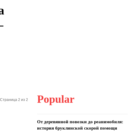
а
—
Popular
Страница 2 из 2
От деревянной повозки до реанимобиля:
история бруклинской скорой помощи