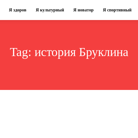
Я здоров
Я культурный
Я новатор
Я спортивный
Tag:
история Бруклина