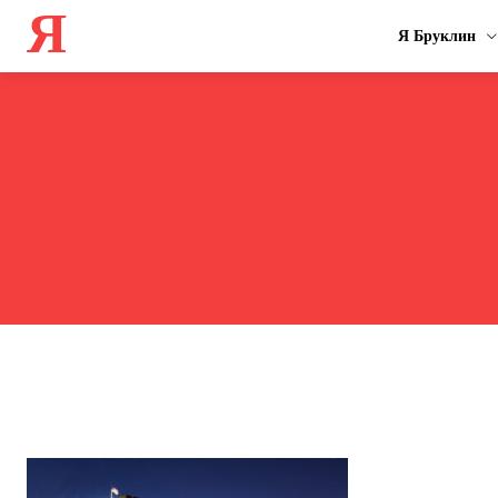
Я
Я Бруклин