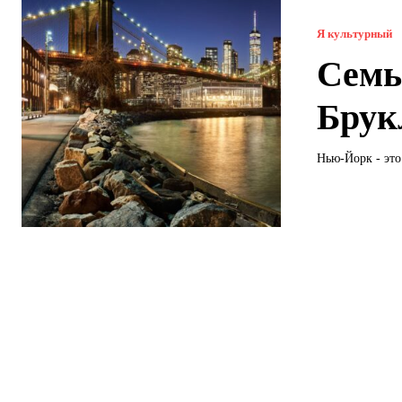
Я культурный
Семь
Брук
Нью-Йорк - это