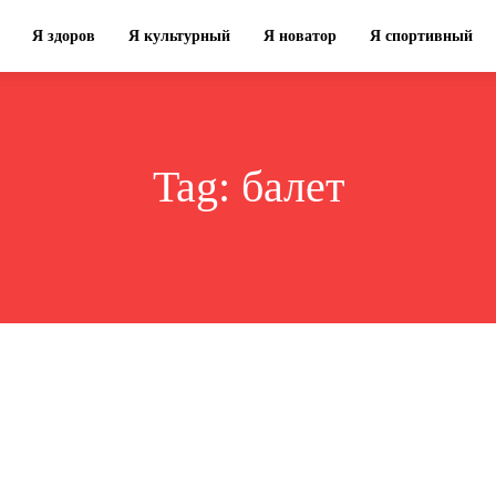
Я здоров
Я культурный
Я новатор
Я спортивный
Tag:
балет