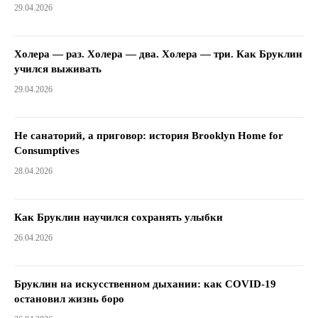
29.04.2026
Холера — раз. Холера — два. Холера — три. Как Бруклин
учился выживать
29.04.2026
Не санаторий, а приговор: история Brooklyn Home for
Consumptives
28.04.2026
Как Бруклин научился сохранять улыбки
26.04.2026
Бруклин на искусственном дыхании: как COVID-19
остановил жизнь боро