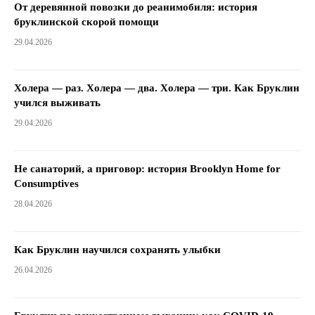
От деревянной повозки до реанимобиля: история
бруклинской скорой помощи
29.04.2026
Холера — раз. Холера — два. Холера — три. Как Бруклин
учился выживать
29.04.2026
Не санаторий, а приговор: история Brooklyn Home for
Consumptives
28.04.2026
Как Бруклин научился сохранять улыбки
26.04.2026