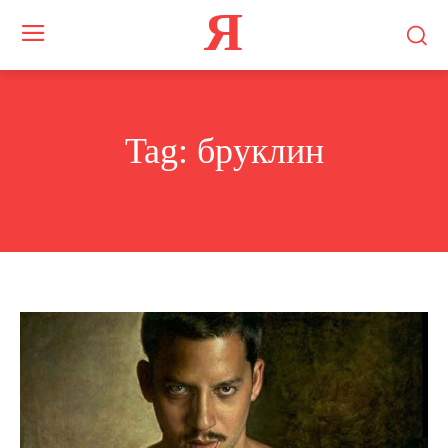
Я
Tag:
бруклин