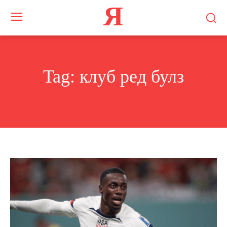
Я
Tag:
клуб ред булз