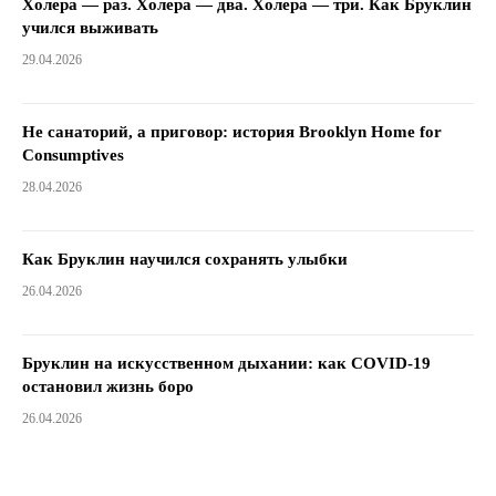
Холера — раз. Холера — два. Холера — три. Как Бруклин
учился выживать
29.04.2026
Не санаторий, а приговор: история Brooklyn Home for
Consumptives
28.04.2026
Как Бруклин научился сохранять улыбки
26.04.2026
Бруклин на искусственном дыхании: как COVID-19
остановил жизнь боро
26.04.2026