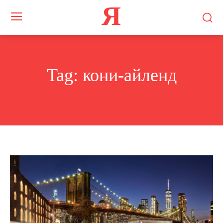
Я
Tag:
кони-айленд