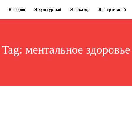
Я здоров
Я культурный
Я новатор
Я спортивный
Tag:
ментальное здоровье