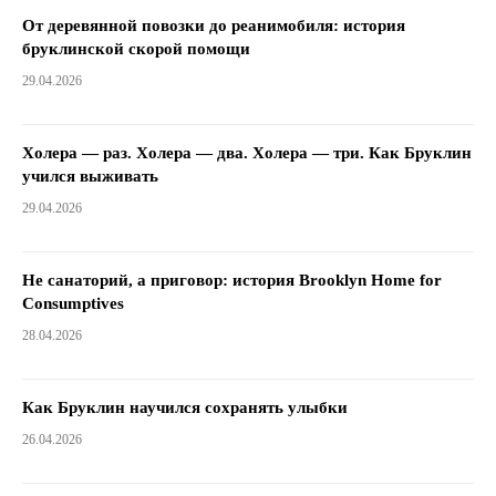
От деревянной повозки до реанимобиля: история
бруклинской скорой помощи
29.04.2026
Холера — раз. Холера — два. Холера — три. Как Бруклин
учился выживать
29.04.2026
Не санаторий, а приговор: история Brooklyn Home for
Consumptives
28.04.2026
Как Бруклин научился сохранять улыбки
26.04.2026