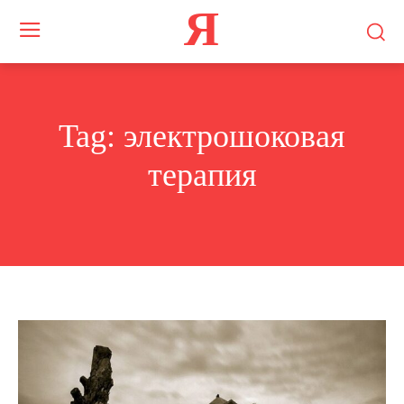
Я
Tag:
электрошоковая
терапия