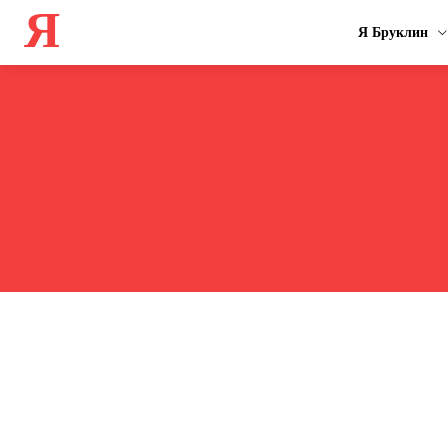
Я
Я Бруклин