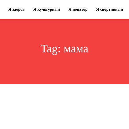
Я здоров
Я культурный
Я новатор
Я спортивный
Tag:
мама