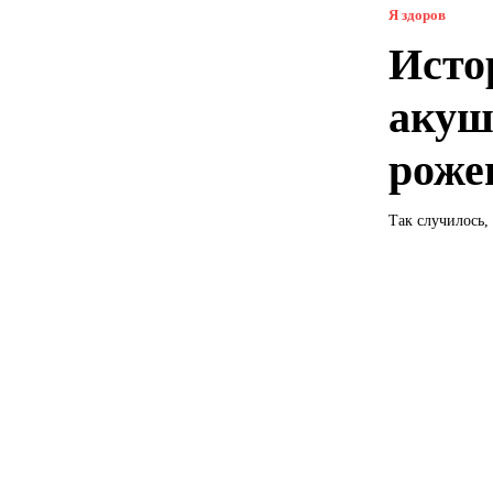
Я здоров
Исто
акуш
роже
Так случилось,