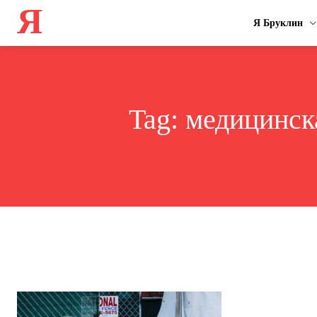
Я
Я Бруклин
Tag:
медицинск