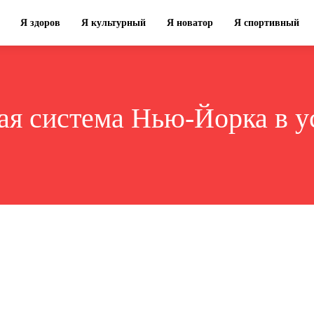
Я здоров
Я культурный
Я новатор
Я спортивный
ая система Нью-Йорка в 