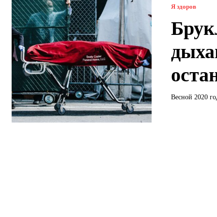
Я здоров
Брук
дыха
оста
Весной 2020 го