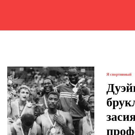
Я спортивный
Дуэй
брук
засия
проф