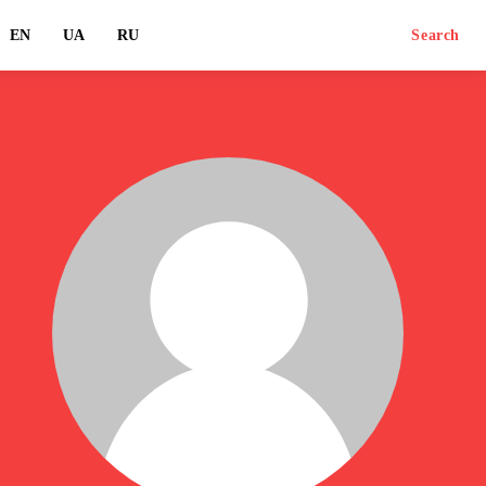
EN
UA
RU
Search