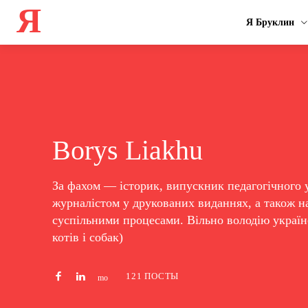
Я
Я Бруклин
Borys Liakhu
За фахом — історик, випускник педагогічного 
журналістом у друкованих виданнях, а також на
суспільними процесами. Вільно володію украї
котів і собак)
121 ПОСТЫ