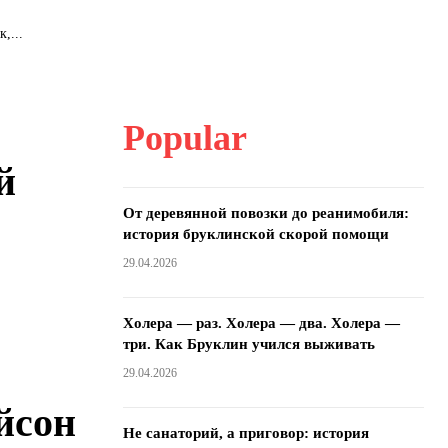
,...
Popular
й
От деревянной повозки до реанимобиля:
история бруклинской скорой помощи
29.04.2026
Холера — раз. Холера — два. Холера —
три. Как Бруклин учился выживать
29.04.2026
йсон
Не санаторий, а приговор: история