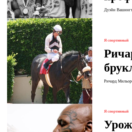
Дуэйн Вашингт
Я спортивный
Рича
брук
Ричард Мильоре
Я спортивный
Урож