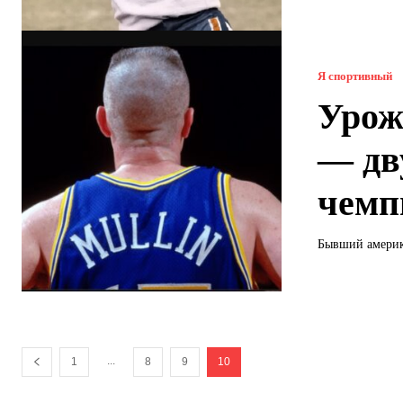
Я спортивный
Урож
— дв
чемп
Бывший америка
...
1
8
9
10