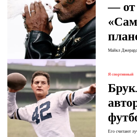
— от
«Сам
план
Майкл Джерард 
Я спортивный
Брук
авто
футб
Его считают лу