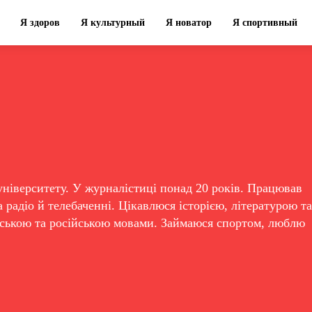
Я здоров
Я культурный
Я новатор
Я спортивный
університету. У журналістиці понад 20 років. Працював
 радіо й телебаченні. Цікавлюся історією, літературою та
нською та російською мовами. Займаюся спортом, люблю