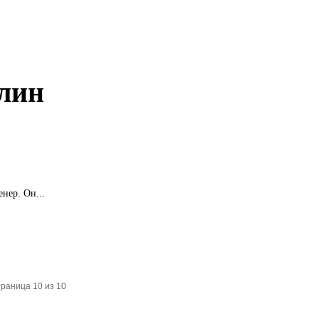
лин
нер. Он...
раница 10 из 10