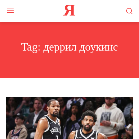
Я
Tag:
деррил доукинс