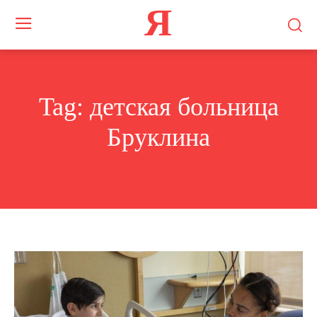
Я
Tag:
детская больница
Бруклина