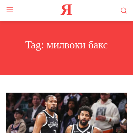
Я
Tag:
милвоки бакс