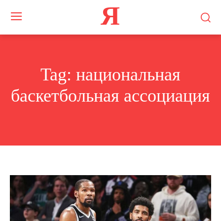
Я
Tag:
национальная
баскетбольная ассоциация