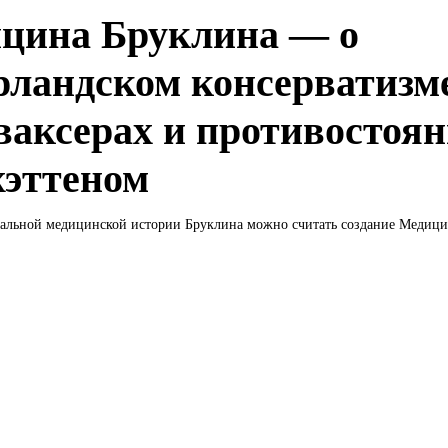
цина Бруклина — о
рландском консерватизм
ваксерах и противостоян
эттеном
альной медицинской истории Бруклина можно считать создание Медицин