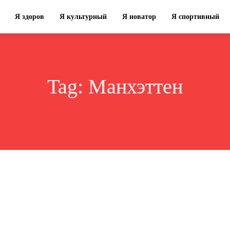
Я здоров
Я культурный
Я новатор
Я спортивный
Tag:
Манхэттен