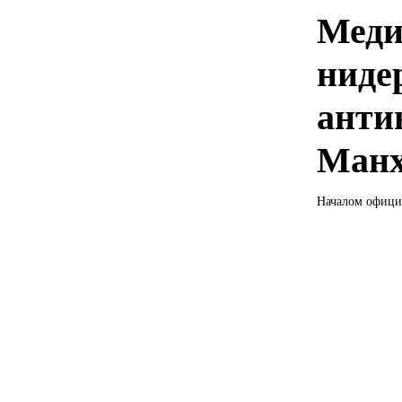
Меди
ниде
анти
Манх
Началом офици