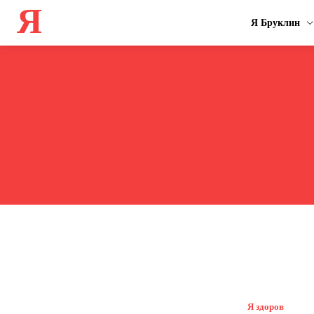
Я
Я Бруклин
Я здоров