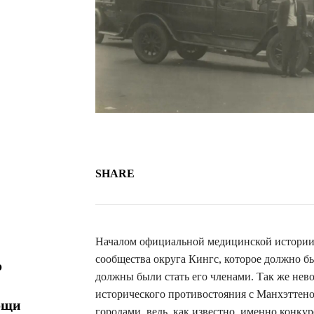
SHARE
Началом официальной медицинской истории
сообщества округа Кингс, которое должно бы
о
должны были стать его членами. Так же не
исторического противостояния с Манхэттено
ощи
городами, ведь, как известно, именно конку