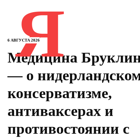
Я
6 АВГУСТА 2026
Медицина Брукли
— о нидерландско
консерватизме,
антиваксерах и
противостоянии с