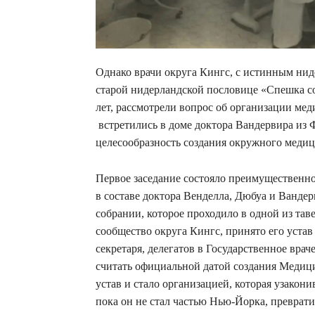
Однако врачи округа Кингс, с истинным нид
старой нидерландской пословице «Спешка со
лет, рассмотрели вопрос об организации мед
встретились в доме доктора Вандервира из 
целесообразность создания окружного медиц
Первое заседание состояло преимущественно
в составе доктора Венделла, Дюбуа и Вандер
собрании, которое проходило в одной из т
сообщество округа Кингс, принято его уста
секретаря, делегатов в Государственное врач
считать официальной датой создания Медици
устав и стало организацией, которая узакони
пока он не стал частью Нью-Йорка, преврати