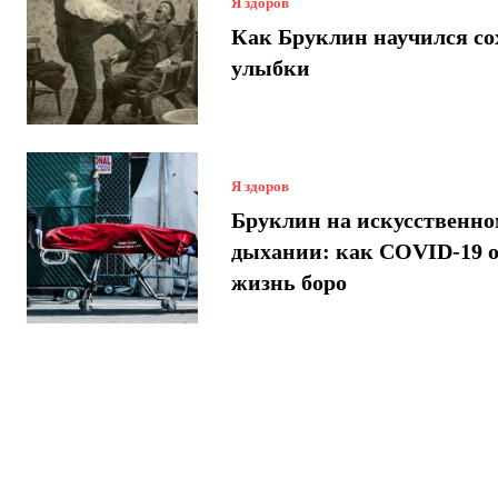
Я здоров
Как Бруклин научился со
улыбки
Я здоров
Бруклин на искусственн
дыхании: как COVID-19 
жизнь боро