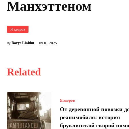
Манхэттеном
Я здоров
Borys Liakhu
09.01.2025
By
Related
Я здоров
От деревянной повозки д
реанимобиля: история
бруклинской скорой пом