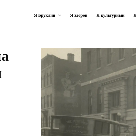
Я Бруклин
Я здоров
Я культурный
Я
на
м