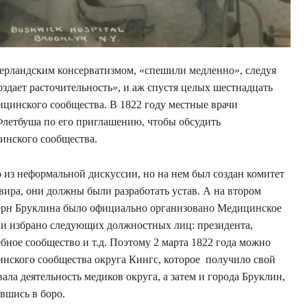
ерландским консерватизмом, «спешили медленно», следуя
здает расточительность», и аж спустя целых шестнадцать
ицинского сообщества. В 1822 году местные врачи
Флетбуша по его приглашению, чтобы обсудить
инского сообщества.
 из неформальной дискуссии, но на нем был создан комитет
вира, они должны были разработать устав. А на втором
аверн Бруклина было официально организовано Медицинское
в и избрано следующих должностных лиц: президента,
ебное сообщество и т.д. Поэтому 2 марта 1822 года можно
нского сообщества округа Кингс, которое получило свой
вала деятельность медиков округа, а затем и города Бруклин,
вшись в боро.