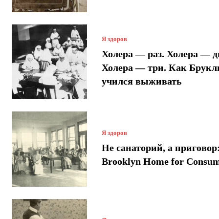
Я здоров
Холера — раз. Холера — д
Холера — три. Как Брукл
учился выживать
Я здоров
Не санаторий, а приговор
Brooklyn Home for Consum