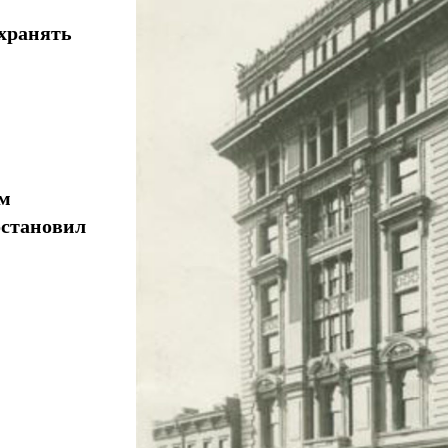
хранять
ом
остановил