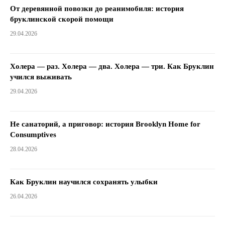
От деревянной повозки до реанимобиля: история
бруклинской скорой помощи
29.04.2026
Холера — раз. Холера — два. Холера — три. Как Бруклин
учился выживать
29.04.2026
Не санаторий, а приговор: история Brooklyn Home for
Consumptives
28.04.2026
Как Бруклин научился сохранять улыбки
26.04.2026