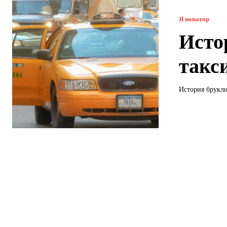
Я новатор
Исто
такс
История брукли