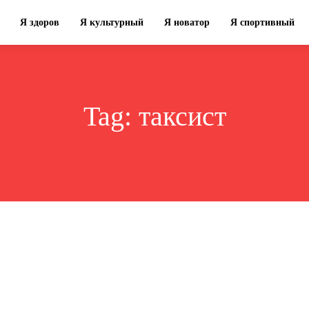
Я здоров
Я культурный
Я новатор
Я спортивный
Tag:
таксист