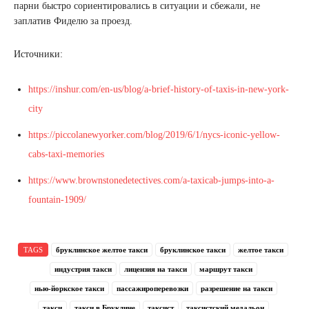
парни быстро сориентировались в ситуации и сбежали, не
заплатив Фиделю за проезд.
Источники:
https://inshur.com/en-us/blog/a-brief-history-of-taxis-in-new-york-
city
https://piccolanewyorker.com/blog/2019/6/1/nycs-iconic-yellow-
cabs-taxi-memories
https://www.brownstonedetectives.com/a-taxicab-jumps-into-a-
fountain-1909/
TAGS
бруклинское желтое такси
бруклинское такси
желтое такси
индустрия такси
лицензия на такси
маршрут такси
нью-йоркское такси
пассажироперевозки
разрешение на такси
такси
такси в Бруклине
таксист
таксистский медальон