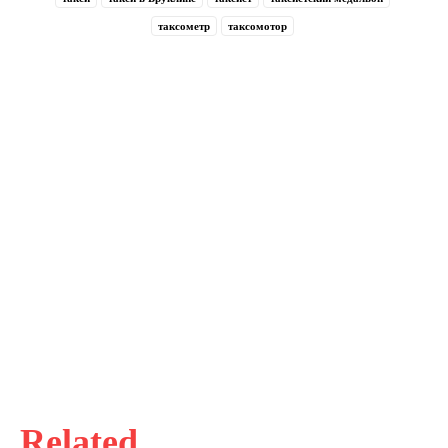
таксометр
таксомотор
Related