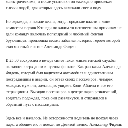
«электрическим», и после установки он ежегодно привлекал
тысячи людей, для которых здесь включали свет и воду.
Но однажды, в начале весны, когда городские власти в лице
комиссара парков Кеннеди по каким-то неизвестным причинам не
дали команду включать популярный и любимый фонтан
бруклинцев, произошла весьма забавная история, героем которой
стал местный таксист Александр Фидель.
В 23:30 воскресного вечера синее такси манхеттенской службы
оказалось вверх дном в пустом фонтане. Как рассказал Александр
Фидель, который был водителем автомобиля и единственным
пострадавшим в аварии, он отвез своих пассажиров, четырех
молодых мужчин, желающих увидеть Кони-Айленд и все его
аттракционы. Высадив пассажиров в центре парка развлечений,
водитель подождал, пока они развлекутся, и отправился в
обратный путь с пассажирами.
Здесь все и началось. Из осторожности водитель не поехал через
парк, а обошел его и поехал по Девятой авеню. Александр Фидель