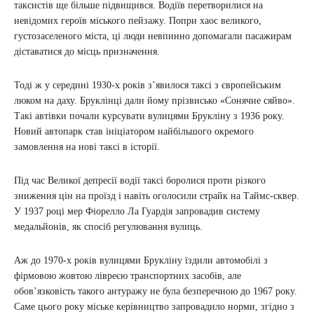
таксистів ще більше підвищився. Водіїв перетворилися на
невідомих героїв міського пейзажу. Попри хаос великого,
густозаселеного міста, ці люди невпинно допомагали пасажирам
діставатися до місць призначення.
Тоді ж у середині 1930-х років з’явилося таксі з європейським
люком на даху. Бруклінці дали йому прізвисько «Сонячне сяйво».
Такі автівки почали курсувати вулицями Брукліну з 1936 року.
Новий автопарк став ініціатором найбільшого окремого
замовлення на нові таксі в історії.
Під час Великої депресії водії таксі боролися проти різкого
зниження цін на проїзд і навіть оголосили страйк на Таймс-сквер.
У 1937 році мер Фіорелло Ла Гуардія запровадив систему
медальйонів, як спосіб регулювання вулиць.
Аж до 1970-х років вулицями Брукліну їздили автомобілі з
фірмовою жовтою лівреєю транспортних засобів, але
обов’язковість такого антуражу не була безперечною до 1967 року.
Саме цього року міське керівництво запровадило норми, згідно з