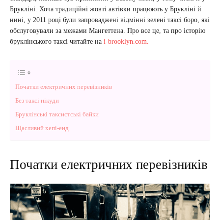
Брукліні. Хоча традиційні жовті автівки працюють у Брукліні й
нині, у 2011 році були запроваджені відмінні зелені таксі боро, які
обслуговували за межами Мангеттена. Про все це, та про історію
бруклінського таксі читайте на
i-brooklyn.com.
Початки електричних перевізників
Без таксі нікуди
Бруклінські таксистські байки
Щасливий хепі-енд
Початки електричних перевізників