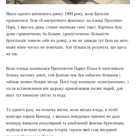
Якось одного квітневого ранку 1909 року, коли Бруклін
прокинувся, біля «Електричного фонтану» на площі Проспект-
Парк, з якогось дива, стояло маленьке синє таксі. Картина була
дуже гармонічною, ба більше, ідеалістичною. Більшість
бруклінців ловили себе на думці, а чи не завжди тут було це авто,
може вони чогось не помічали. Але більшість розуміла, що щось
не так.
Коли площа називалася Проспектом Парку Плаза й охоплювала
більшу частину землі, той фонтан теж був набагато більшим і
займав значно більше місця. Його тоді називали «електричним», і
після встановлення він щороку приваблював тисячі людей, для
яких тут вмикали світло та воду.
Та одного разу, на початку весни, коли міська влада, в особі
комісара парків Кеннеді, з якихось невідомих причин не дала
команду вмикати популярний та улюблений фонтан бруклінців,
відбулася вельми кумедна історія, героєм якої став місцевий