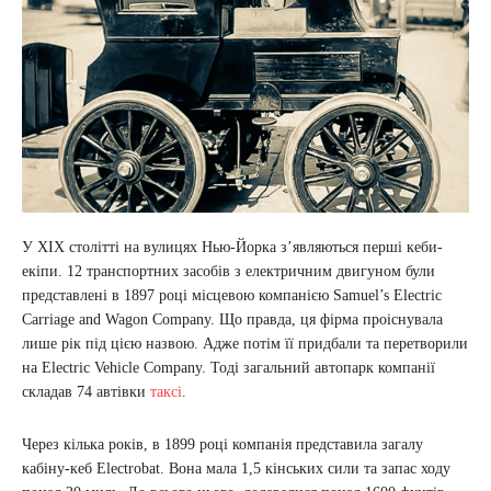
У ХІХ столітті на вулицях Нью-Йорка з’являються перші кеби-
екіпи. 12 транспортних засобів з електричним двигуном були
представлені в 1897 році місцевою компанією Samuel’s Electric
Carriage and Wagon Company. Що правда, ця фірма проіснувала
лише рік під цією назвою. Адже потім її придбали та перетворили
на Electric Vehicle Company. Тоді загальний автопарк компанії
складав 74 автівки
таксі
.
Через кілька років, в 1899 році компанія представила загалу
кабіну-кеб Electrobat. Вона мала 1,5 кінських сили та запас ходу