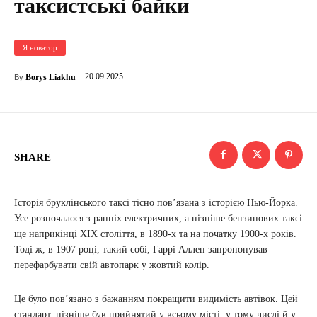
таксистські байки
Я новатор
20.09.2025
Borys Liakhu
By
SHARE
Історія бруклінського таксі тісно пов’язана з історією Нью-Йорка.
Усе розпочалося з ранніх електричних, а пізніше бензинових таксі
ще наприкінці ХІХ століття, в 1890-х та на початку 1900-х років.
Тоді ж, в 1907 році, такий собі, Гаррі Аллен запропонував
перефарбувати свій автопарк у жовтий колір.
Це було пов’язано з бажанням покращити видимість автівок. Цей
стандарт, пізніше був прийнятий у всьому місті, у тому числі й у