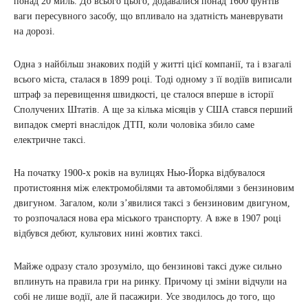
понад 20 миль. До всього цього, додавалися понад 1600 фунтів
ваги пересувного засобу, що впливало на здатність маневрувати
на дорозі.
Одна з найбільш знакових подій у житті цієї компанії, та і взагалі
всього міста, сталася в 1899 році. Тоді одному з її водіїв виписали
штраф за перевищення швидкості, це сталося вперше в історії
Сполучених Штатів. А ще за кілька місяців у США стався перший
випадок смерті внаслідок ДТП, коли чоловіка збило саме
електричне таксі.
На початку 1900-х років на вулицях Нью-Йорка відбувалося
протистояння між електромобілями та автомобілями з бензиновим
двигуном. Загалом, коли з’явилися таксі з бензиновим двигуном,
то розпочалася нова ера міського транспорту. А вже в 1907 році
відбувся дебют, культових нині жовтих таксі.
Майже одразу стало зрозуміло, що бензинові таксі дуже сильно
вплинуть на правила гри на ринку. Причому ці зміни відчули на
собі не лише водії, але й пасажири. Усе зводилось до того, що