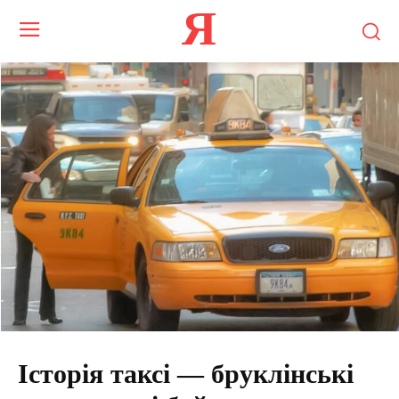
Я
Історія таксі — бруклінські