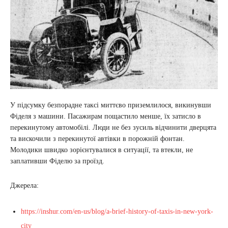
У підсумку безпорадне таксі миттєво приземлилося, викинувши
Фіделя з машини. Пасажирам пощастило менше, їх затисло в
перекинутому автомобілі. Люди не без зусиль відчинити дверцята
та вискочили з перекинутої автівки в порожній фонтан.
Молодики швидко зорієнтувалися в ситуації, та втекли, не
заплативши Фіделю за проїзд.
Джерела:
https://inshur.com/en-us/blog/a-brief-history-of-taxis-in-new-york-
city