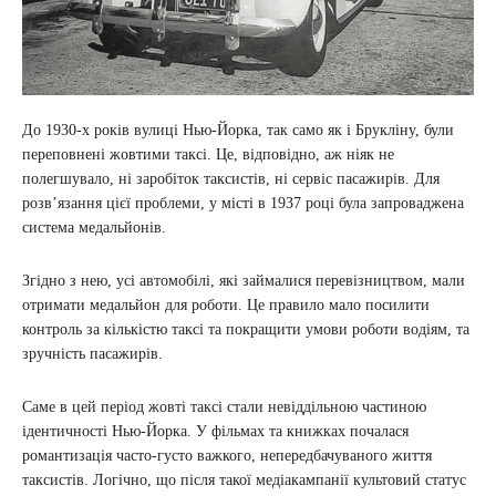
До 1930-х років вулиці Нью-Йорка, так само як і Брукліну, були
переповнені жовтими таксі. Це, відповідно, аж ніяк не
полегшувало, ні заробіток таксистів, ні сервіс пасажирів. Для
розв’язання цієї проблеми, у місті в 1937 році була запроваджена
система медальйонів.
Згідно з нею, усі автомобілі, які займалися перевізництвом, мали
отримати медальйон для роботи. Це правило мало посилити
контроль за кількістю таксі та покращити умови роботи водіям, та
зручність пасажирів.
Саме в цей період жовті таксі стали невіддільною частиною
ідентичності Нью-Йорка. У фільмах та книжках почалася
романтизація часто-густо важкого, непередбачуваного життя
таксистів. Логічно, що після такої медіакампанії культовий статус