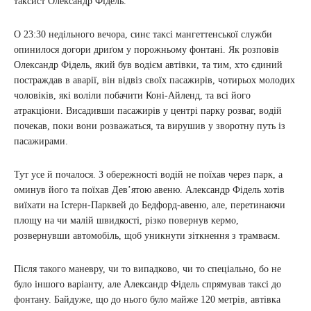
таксист Олександр Фідель.
О 23:30 недільного вечора, синє таксі мангеттенської служби
опинилося догори дриґом у порожньому фонтані. Як розповів
Олександр Фідель, який був водієм автівки, та тим, хто єдиний
постраждав в аварії, він відвіз своїх пасажирів, чотирьох молодих
чоловіків, які воліли побачити Коні-Айленд, та всі його
атракціони. Висадивши пасажирів у центрі парку розваг, водій
почекав, поки вони розважаться, та вирушив у зворотну путь із
пасажирами.
Тут усе й почалося. З обережності водій не поїхав через парк, а
оминув його та поїхав Дев’ятою авеню. Александр Фідель хотів
виїхати на Істерн-Парквей до Бедфорд-авеню, але, перетинаючи
площу на чи малій швидкості, різко повернув кермо,
розвернувши автомобіль, щоб уникнути зіткнення з трамваєм.
Після такого маневру, чи то випадково, чи то спеціально, бо не
було іншого варіанту, але Александр Фідель спрямував таксі до
фонтану. Байдуже, що до нього було майже 120 метрів, автівка