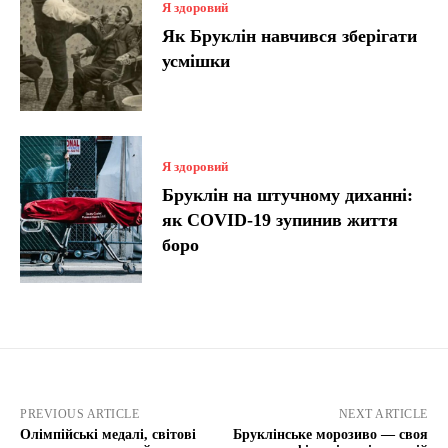
Я здоровий
Як Бруклін навчився зберігати
усмішки
Я здоровий
Бруклін на штучному диханні:
як COVID-19 зупинив життя
боро
PREVIOUS ARTICLE
NEXT ARTICLE
Олімпійські медалі, світові
Бруклінське морозиво — своя