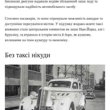
бензинові двигуни надавали водіям збільшений запас ходу та
підвищували надійність автомобільного засобу.
Стосовно пасажирів, то вони отримували можливість швидше та
доступніше пересуватися містом. У підсумку яскраво-жовте таксі
впевнено стало центральним елементом не лише Нью-Йорка, але і
Брукліну, та втрапило в історію міста й боро, як культове,
впливаючи на їхню культуру та економіку.
Без таксі нікуди