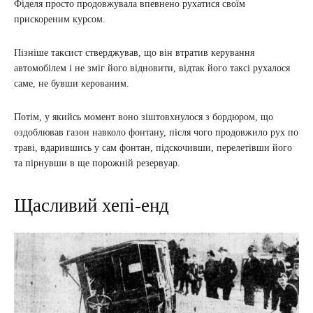
Фіделя просто продовжувала впевнено рухатися своїм
прискореним курсом.
Пізніше таксист стверджував, що він втратив керування
автомобілем і не зміг його відновити, відтак його таксі рухалося
саме, не бувши керованим.
Потім, у якийсь момент воно зіштовхнулося з бордюром, що
оздоблював газон навколо фонтану, після чого продовжило рух по
траві, вдарившись у сам фонтан, підскочивши, перелетівши його
та пірнувши в ще порожній резервуар.
Щасливий хепі-енд