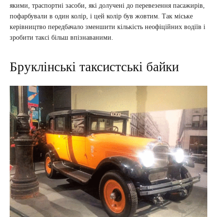
якими, траспортні засоби, які долучені до перевезення пасажирів,
пофарбували в один колір, і цей колір був жовтим. Так міське
керівництво передбачало зменшити кількість неофіційних водіїв і
зробити таксі більш впізнаваними.
Бруклінські таксистські байки