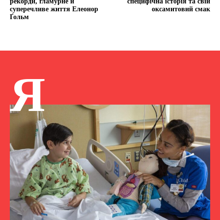
рекорди, гламурне й
специфічна історія та свій
суперечливе життя Елеонор
оксамитовий смак
Ґольм
Я