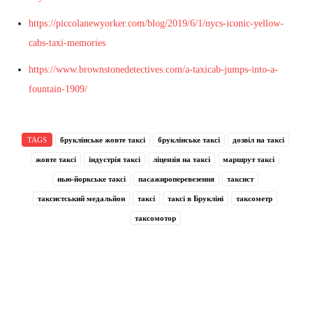
https://piccolanewyorker.com/blog/2019/6/1/nycs-iconic-yellow-
cabs-taxi-memories
https://www.brownstonedetectives.com/a-taxicab-jumps-into-a-
fountain-1909/
TAGS
бруклінське жовте таксі
бруклінське таксі
дозвіл на таксі
жовте таксі
індустрія таксі
ліцензія на таксі
маршрут таксі
нью-йоркське таксі
пасажироперевезення
таксист
таксистський медальйон
таксі
таксі в Брукліні
таксометр
таксомотор