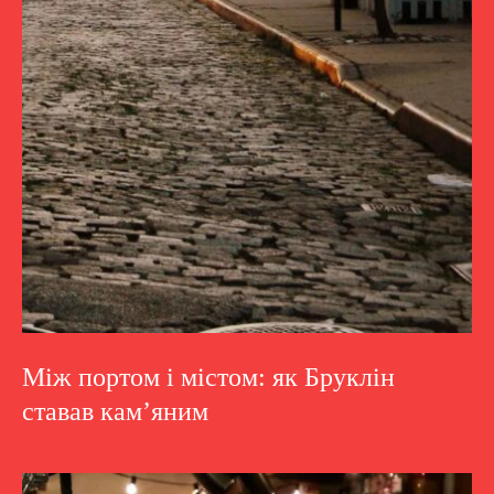
Між портом і містом: як Бруклін
ставав кам’яним