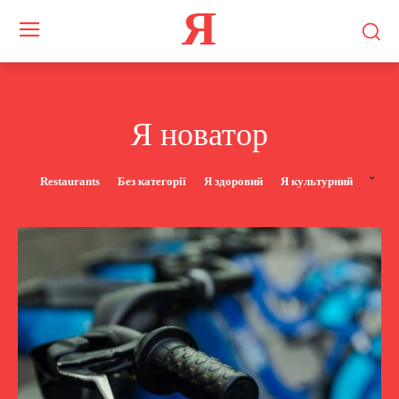
Я
Я новатор
Restaurants
Без категорії
Я здоровий
Я культурний