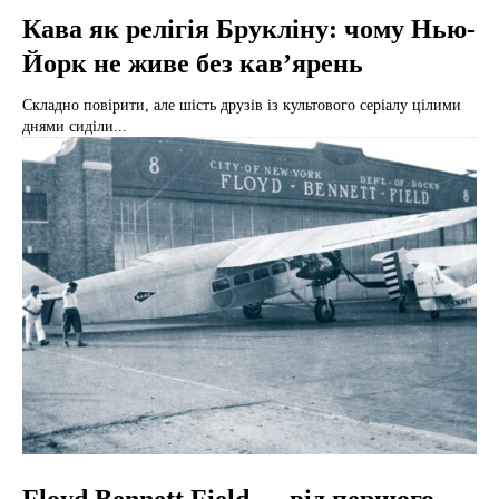
Кава як релігія Брукліну: чому Нью-
Йорк не живе без кав’ярень
Складно повірити, але шість друзів із культового серіалу цілими
днями сиділи...