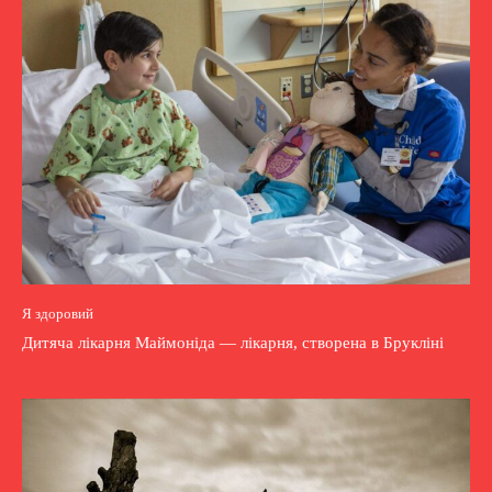
Я здоровий
Дитяча лікарня Маймоніда — лікарня, створена в Брукліні