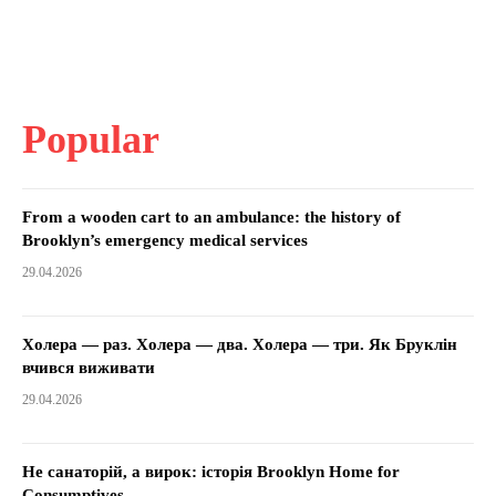
Popular
From a wooden cart to an ambulance: the history of
Brooklyn’s emergency medical services
29.04.2026
Холера — раз. Холера — два. Холера — три. Як Бруклін
вчився виживати
29.04.2026
Не санаторій, а вирок: історія Brooklyn Home for
Consumptives