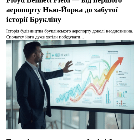
Floyd Bennett Field — від першого
аеропорту Нью-Йорка до забутої
історії Брукліну
Історія будівництва бруклінського аеропорту доволі неоднозначна.
Спочатку його дуже хотіли побудувати...