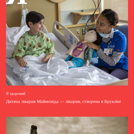
Я здоровий
Дитяча лікарня Маймоніда — лікарня, створена в Брукліні