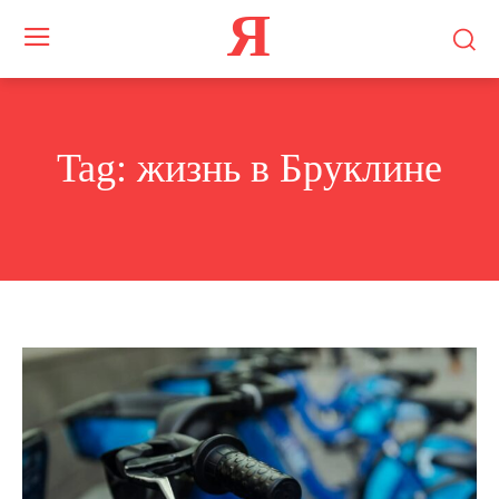
Я
Tag:
жизнь в Бруклине