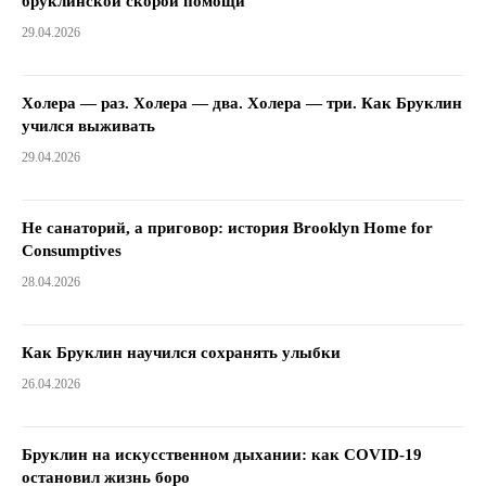
бруклинской скорой помощи
29.04.2026
Холера — раз. Холера — два. Холера — три. Как Бруклин
учился выживать
29.04.2026
Не санаторий, а приговор: история Brooklyn Home for
Consumptives
28.04.2026
Как Бруклин научился сохранять улыбки
26.04.2026
Бруклин на искусственном дыхании: как COVID-19
остановил жизнь боро