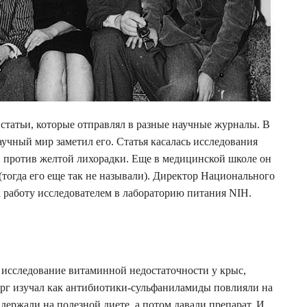
татьи, которые отправлял в разные научные журналы. В
аучный мир заметил его. Статья касалась исследования
против желтой лихорадки. Еще в медицинской школе он
тогда его еще так не называли). Директор Национального
а работу исследователем в лабораторию питания NIH.
 исследование витаминной недостаточности у крыс,
рг изучал как антибиотики-сульфаниламиды повлияли на
ержали на полезной диете, а потом давали препарат. И