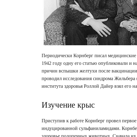
Периодически Корнберг писал медицинские с
1942 году одну его статью опубликовали и н
причин вспышки желтухи после вакцинации 
проводил исследования синдрома Жильбера (
института здоровья Роллой Дайер взял его н
Изучение крыс
Приступив к работе Корнберг провел первое
индуцированной сульфаниламидами. Корнбе
здоровье подопечных животных. Сначала их д