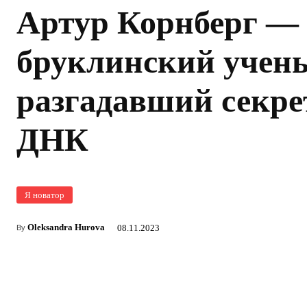
Артур Корнберг —
бруклинский учен
разгадавший секре
ДНК
Я новатор
Oleksandra Hurova
08.11.2023
By