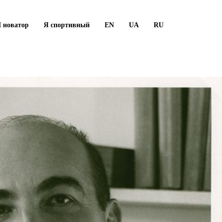
 новатор
Я спортивный
EN
UA
RU