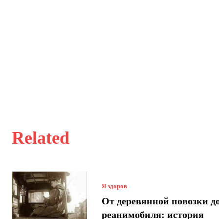
Related
Я здоров
От деревянной повозки д
реанимобиля: история