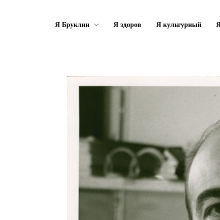
Я Бруклин
Я здоров
Я культурный
Я