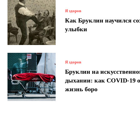
Я здоров
Как Бруклин научился со
улыбки
Я здоров
Бруклин на искусственн
дыхании: как COVID-19 
жизнь боро