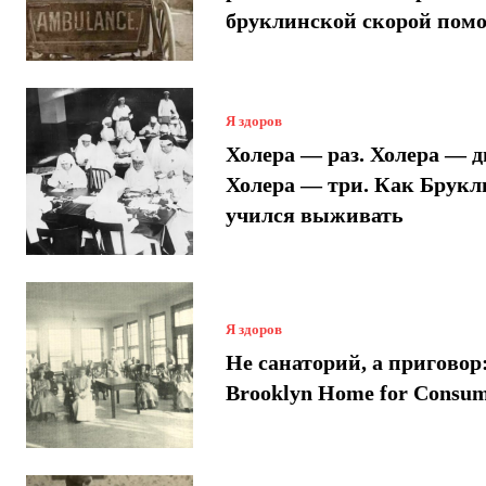
бруклинской скорой пом
Я здоров
Холера — раз. Холера — д
Холера — три. Как Брукл
учился выживать
Я здоров
Не санаторий, а приговор
Brooklyn Home for Consum