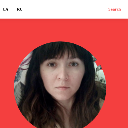
UA
RU
Search