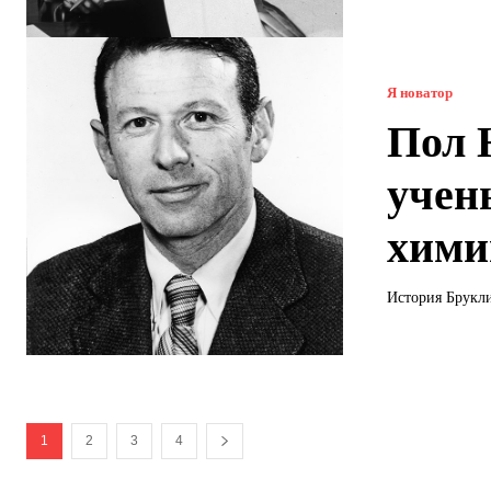
Я новатор
Пол 
учен
хими
История Брукли
1
2
3
4