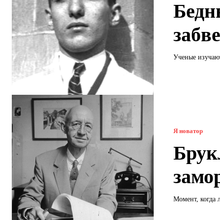
Бедн
забв
Ученые изучают
Я новатор
Брук
замо
Момент, когда 