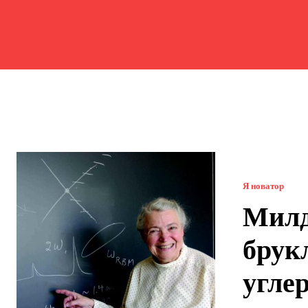
Я новатор
Милд
брук
угле