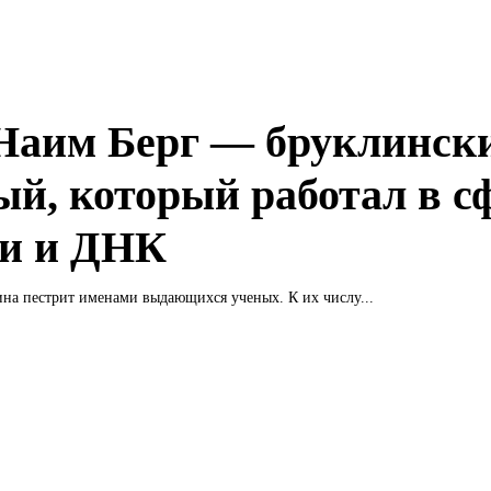
Наим Берг — бруклинск
ый, который работал в с
и и ДНК
на пестрит именами выдающихся ученых. К их числу...