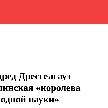
ред Дресселгауз —
линская «королева
родной науки»