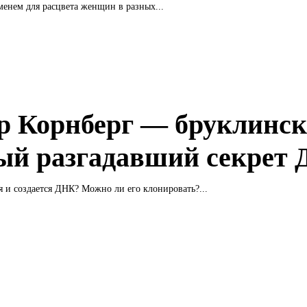
еменем для расцвета женщин в разных...
р Корнберг — бруклинс
ый разгадавший секрет
я и создается ДНК? Можно ли его клонировать?...