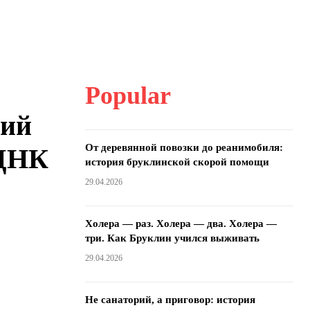
Popular
кий
От деревянной повозки до реанимобиля:
 ДНК
история бруклинской скорой помощи
29.04.2026
Холера — раз. Холера — два. Холера —
три. Как Бруклин учился выживать
29.04.2026
Не санаторий, а приговор: история