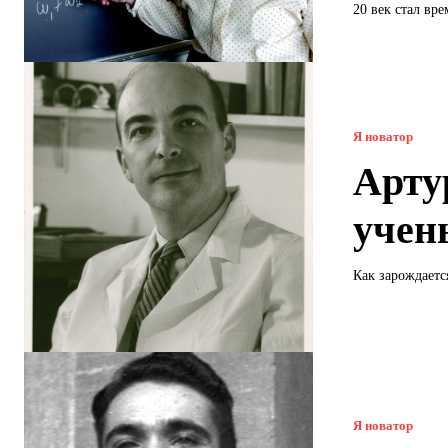
20 век стал вр
Я новатор
Арту
учен
Как зарождаетс
Я новатор