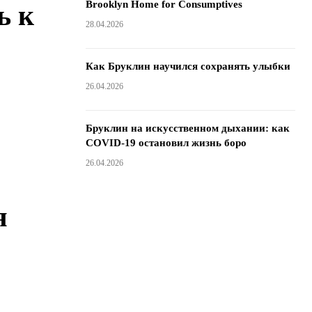
Brooklyn Home for Consumptives
ь к
28.04.2026
Как Бруклин научился сохранять улыбки
26.04.2026
Бруклин на искусственном дыхании: как
COVID-19 остановил жизнь боро
26.04.2026
я