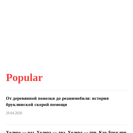
Popular
От деревянной повозки до реанимобиля: история
бруклинской скорой помощи
29.04.2026
Холера — раз. Холера — два. Холера — три. Как Бруклин