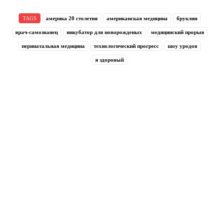
TAGS
америка 20 столетия
американская медицина
бруклин
врач-самозванец
инкубатор для новорожденых
медицинский прорыв
перинатальная медицина
технологический прогресс
шоу уродов
я здоровый