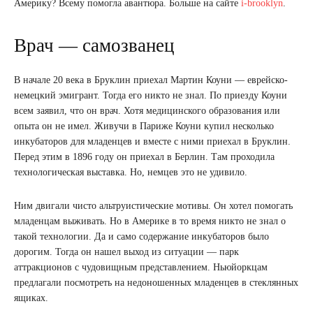
Америку? Всему помогла авантюра. Больше на сайте
i-brooklyn
.
Врач — самозванец
В начале 20 века в Бруклин приехал Мартин Коуни — еврейско-
немецкий эмигрант. Тогда его никто не знал. По приезду Коуни
всем заявил, что он врач. Хотя медицинского образования или
опыта он не имел. Живучи в Париже Коуни купил несколько
инкубаторов для младенцев и вместе с ними приехал в Бруклин.
Перед этим в 1896 году он приехал в Берлин. Там проходила
технологическая выставка. Но, немцев это не удивило.
Ним двигали чисто альтруистические мотивы. Он хотел помогать
младенцам выживать. Но в Америке в то время никто не знал о
такой технологии. Да и само содержание инкубаторов было
дорогим. Тогда он нашел выход из ситуации — парк
аттракционов с чудовищным представлением. Ньюйоркцам
предлагали посмотреть на недоношенных младенцев в стеклянных
ящиках.