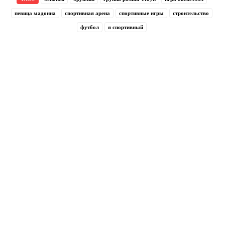
певица мадонна
спортивная арена
спортивные игры
строительство
футбол
я спортивный