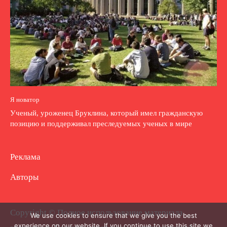
Я новатор
Ученый, уроженец Бруклина, который имел гражданскую
позицию и поддерживал преследуемых ученых в мире
Реклама
Авторы
Copyright © Полное использование материала
We use cookies to ensure that we give you the best
experience on our website. If you continue to use this site we