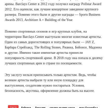
арены. Barclays Center в 2012 году получил награду Pollstar Award
2012. Его оценили, как лучшее концертное заведение крупного
размера. Помимо этого были и другие награды — Sports Business
Awards 2013, Architizer A + Building of the Year.
Помимо спортивных сезонов и игр крупных клубов, на
территории Barclays Center выступали многие известные артисты.
Один из самых дорогостоящих и популярных были — JAY Z,
Барбара Стрейзанд, The Rolling Stones, Рианна, Бейонсе, Мадонна
и другие. Именно такие именитые артисты принесли
популярность спортивной арене. В 2018 году она попала в десятку
лучших спортивных арен в стране по посещаемости.
Эту заслугу нельзя приписывать только артистам. Ведь, чтобы
великие артисты выбрали ту или иную площадку для
выступления, создателям нужно постараться. Условия,
безопасность, акустика, оформление должны быть на высоте.
TAGS
бейонси
бруклин
группа ролинг стоун
игра баскетбол