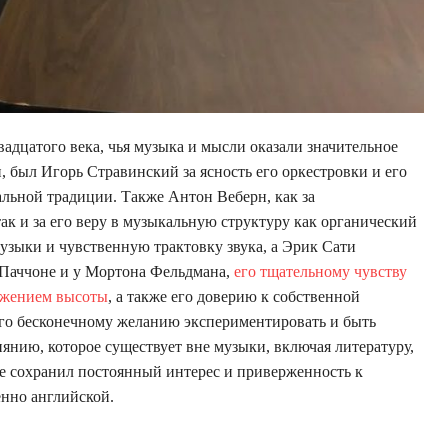
адцатого века, чья музыка и мысли оказали значительное
 был Игорь Стравинский за ясность его оркестровки и его
льной традиции. Также Антон Веберн, как за
ак и за его веру в музыкальную структуру как органический
узыки и чувственную трактовку звука, а Эрик Сати
Паччоне и у Мортона Фельдмана,
его тщательному чувству
ожением высоты
, а также его доверию к собственной
го бесконечному желанию экспериментировать и быть
янию, которое существует вне музыки, включая литературу,
е сохранил постоянный интерес и приверженность к
нно английской.