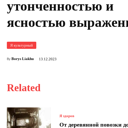
утонченностью и
ясностью выражен
Я культурный
Borys Liakhu
13.12.2023
By
Related
Я здоров
От деревянной повозки д