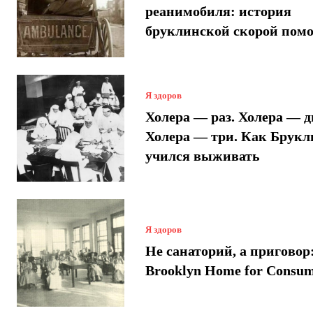
реанимобиля: история
бруклинской скорой пом
Я здоров
Холера — раз. Холера — д
Холера — три. Как Брукл
учился выживать
Я здоров
Не санаторий, а приговор
Brooklyn Home for Consum