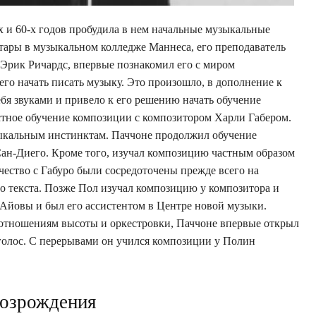
 и 60-х годов пробудила в нем начальные музыкальные
итары в музыкальном колледже Маннеса, его преподаватель
 Эрик Ричардс, впервые познакомил его с миром
го начать писать музыку. Это произошло, в дополнение к
я звуками и привело к его решению начать обучение
астное обучение композиции с композитором Харли Габером.
ыкальным инстинктам. Паччоне продолжил обучение
ан-Диего. Кроме того, изучал композицию частным образом
чество с Габуро были сосредоточены прежде всего на
 текста. Позже Пол изучал композицию у композитора и
Айовы и был его ассистентом в Центре новой музыки.
оотношениям высоты и оркестровки, Паччоне впервые открыл
голос. С перерывами он учился композиции у Полин
Возрождения