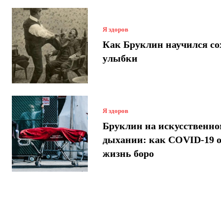
Я здоров
Как Бруклин научился со
улыбки
Я здоров
Бруклин на искусственн
дыхании: как COVID-19 
жизнь боро