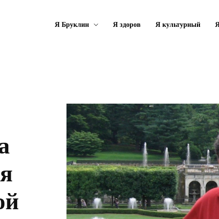
Я Бруклин
Я здоров
Я культурный
Я
а
ся
ой