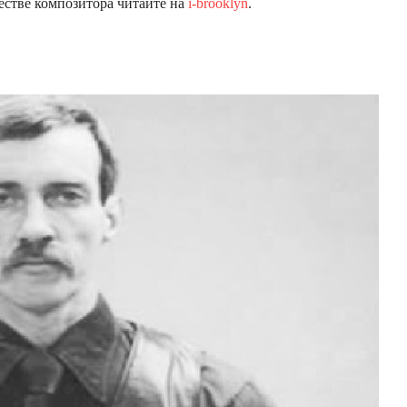
естве композитора читайте на
i-brooklyn
.