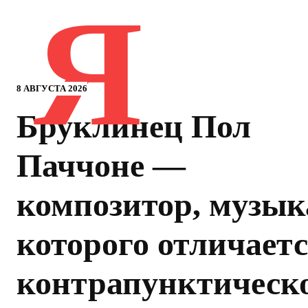
Я
8 АВГУСТА 2026
Бруклинец Пол
Паччоне —
композитор, музык
которого отличает
контрапунктическ