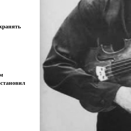
хранять
ом
остановил