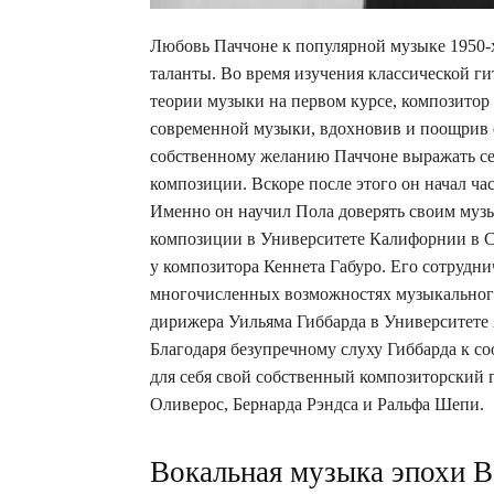
Любовь Паччоне к популярной музыке 1950-х
таланты. Во время изучения классической г
теории музыки на первом курсе, композитор
современной музыки, вдохновив и поощрив е
собственному желанию Паччоне выражать себ
композиции. Вскоре после этого он начал ч
Именно он научил Пола доверять своим муз
композиции в Университете Калифорнии в С
у композитора Кеннета Габуро. Его сотрудни
многочисленных возможностях музыкального
дирижера Уильяма Гиббарда в Университете 
Благодаря безупречному слуху Гиббарда к с
для себя свой собственный композиторский 
Оливерос, Бернарда Рэндса и Ральфа Шепи.
Вокальная музыка эпохи 