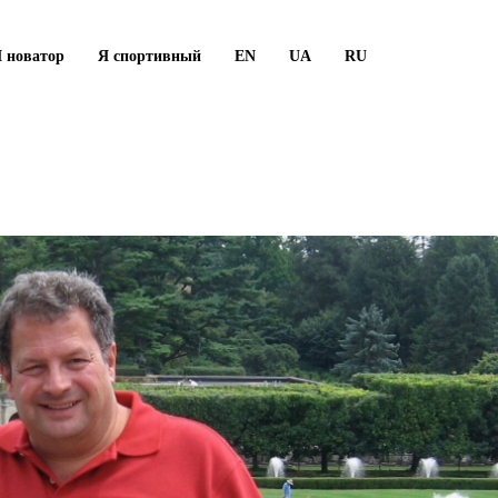
 новатор
Я спортивный
EN
UA
RU