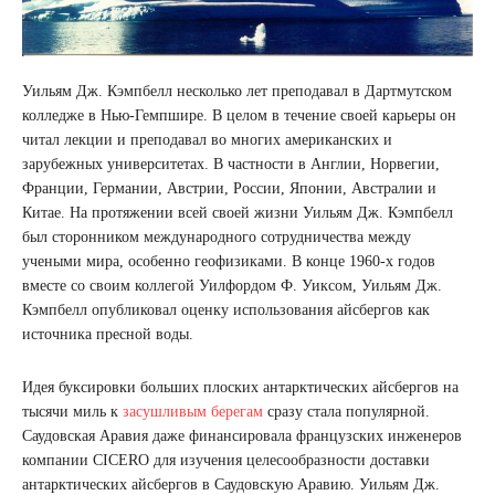
Уильям Дж. Кэмпбелл несколько лет преподавал в Дартмутском
колледже в Нью-Гемпшире. В целом в течение своей карьеры он
читал лекции и преподавал во многих американских и
зарубежных университетах. В частности в Англии, Норвегии,
Франции, Германии, Австрии, России, Японии, Австралии и
Китае. На протяжении всей своей жизни Уильям Дж. Кэмпбелл
был сторонником международного сотрудничества между
учеными мира, особенно геофизиками. В конце 1960-х годов
вместе со своим коллегой Уилфордом Ф. Уиксом, Уильям Дж.
Кэмпбелл опубликовал оценку использования айсбергов как
источника пресной воды.
Идея буксировки больших плоских антарктических айсбергов на
тысячи миль к
засушливым берегам
сразу стала популярной.
Саудовская Аравия даже финансировала французских инженеров
компании CICERO для изучения целесообразности доставки
антарктических айсбергов в Саудовскую Аравию. Уильям Дж.