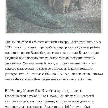
Уильям Джозеф и его брат-близнец Ричард Артур родились в мае
1930 года в Бруклине. Братья-близнецы росли в суровом районе
именно во время Великой депрессии и закончили Бруклинскую
среднюю техническую школу. Затем Уильям получил степень
бакалавра в Университете Аляски, а позже степень магистра и
доктора философии на кафедре атмосферы Вашингтонского
университета. А начиная с 1960 по 1961 год, он был стипендиатом
имени Фулбрайта в Кембриджском университете в Англии.
В 1964 году Уильям Дж. Кэмпбелл присоединился к
Геологической службе США (USGS), филиалу Министерства
внутренних дел, как член группы, которая изучала динамику
морского льда и ледников. Более того, в 1969 году он был