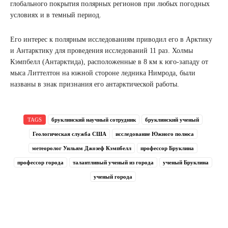
глобального покрытия полярных регионов при любых погодных
условиях и в темный период.
Его интерес к полярным исследованиям приводил его в Арктику
и Антарктику для проведения исследований 11 раз. Холмы
Кэмпбелл (Антарктида), расположенные в 8 км к юго-западу от
мыса Литтелтон на южной стороне ледника Нимрода, были
названы в знак признания его антарктической работы.
TAGS
бруклинский научный сотрудник
бруклинский ученый
Геологическая служба США
исследование Южного полюса
метеоролог Уильям Джозеф Кэмпбелл
профессор Бруклина
профессор города
талантливый ученый из города
ученый Бруклина
ученый города