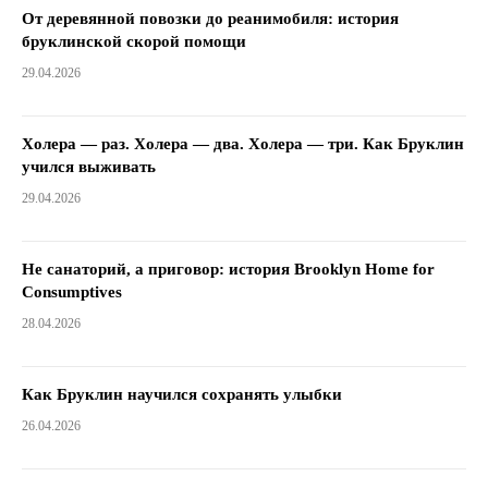
От деревянной повозки до реанимобиля: история
бруклинской скорой помощи
29.04.2026
Холера — раз. Холера — два. Холера — три. Как Бруклин
учился выживать
29.04.2026
Не санаторий, а приговор: история Brooklyn Home for
Consumptives
28.04.2026
Как Бруклин научился сохранять улыбки
26.04.2026