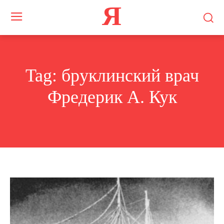
Я
Tag:
бруклинский врач
Фредерик А. Кук