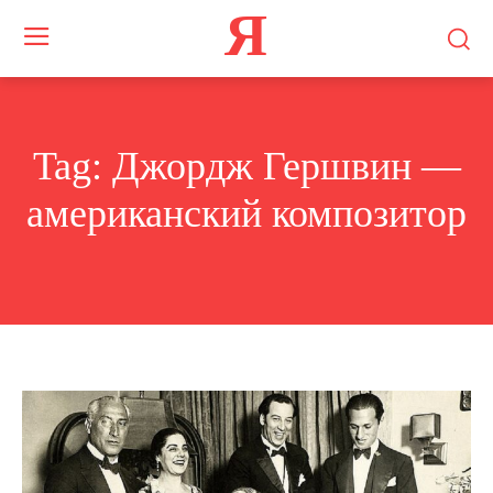
Я
Tag:
Джордж Гершвин —
американский композитор