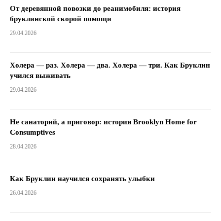
От деревянной повозки до реанимобиля: история
бруклинской скорой помощи
29.04.2026
Холера — раз. Холера — два. Холера — три. Как Бруклин
учился выживать
29.04.2026
Не санаторий, а приговор: история Brooklyn Home for
Consumptives
28.04.2026
Как Бруклин научился сохранять улыбки
26.04.2026