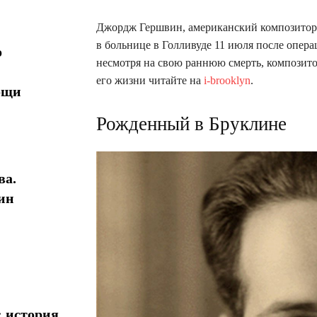
Джордж Гершвин, американский композитор,
в больнице в Голливуде 11 июля после опера
о
несмотря на свою раннюю смерть, композито
его жизни читайте на
i-brooklyn
.
ощи
Рожденный в Бруклине
ва.
ин
: история