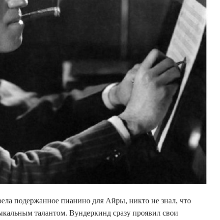
рела подержанное пианино для Айры, никто не знал, что
кальным талантом. Вундеркинд сразу проявил свои