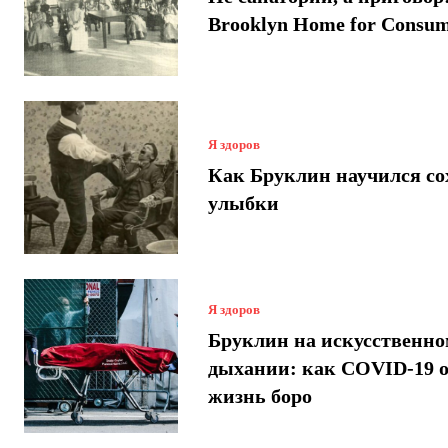
Brooklyn Home for Consum
Я здоров
Как Бруклин научился со
улыбки
Я здоров
Бруклин на искусственн
дыхании: как COVID-19 
жизнь боро