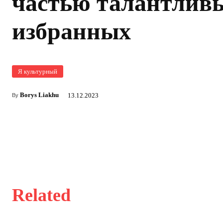
частью талантлив
избранных
Я культурный
Borys Liakhu
13.12.2023
By
Related