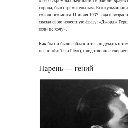
от его скромных начинаний в районе Браунс
города, был стремительным. Его кульминаци
головного мозга 11 июля 1937 года в возрас
сказал свою известную фразу: «Джордж Гершв
если не хочу».
Как бы ни было соблазнительно думать о том
песни «Isn’t It a Pity»), плодотворное твор
Парень — гений