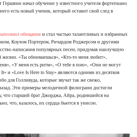
ет Гершвин начал обучение у известного учителя фортепиано
него есть новый ученик, который оставит свой след в
 выполнил обещание
и стал частью талантливых и избранных
ном, Коулом Портером, Ричардом Роджерсом и другими
сство написания популярных песен, придумав наилучшую
й жизни. «Ты обнимаешься», «Кто-то меня любит»,
ня», «У меня есть ритм», «О тебе я пою», «Они не могут
 It» и «Love Is Here to Stay» являются одними из десятков
бо для Голливуда, которые звучат так же свежо,
 назад. Эти примеры мелодичной филиграни достигли
, что старший брат Джорджа, Айра, родившийся на
но, что, казалось, их сердца бьются в унисон.