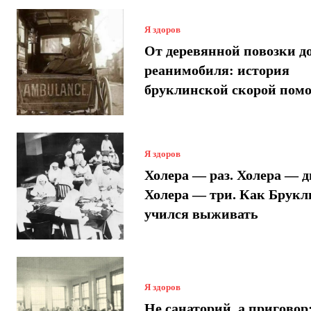
Я здоров
От деревянной повозки д
реанимобиля: история
бруклинской скорой пом
Я здоров
Холера — раз. Холера — д
Холера — три. Как Брукл
учился выживать
Я здоров
Не санаторий, а приговор