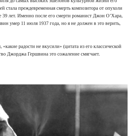
виля до самых высоких эшелонов культурной жизни его
ей стала преждевременная смерть композитора от опухоли
те 39 лет. Именно после его смерти романист Джон О’Хара,
ин умер 11 июля 1937 года, но я не должен в это верить,
, «какие радости не вкусили» (цитата из его классической
чество Джорджа Гершвина это сожаление смягчает.