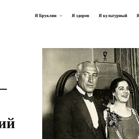
Я Бруклин
Я здоров
Я культурный
Я
—
ий