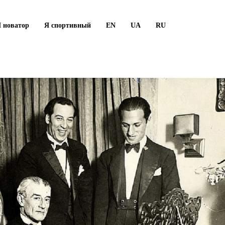
 новатор
Я спортивный
EN
UA
RU