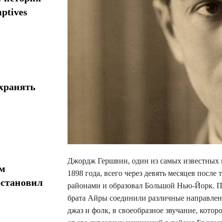
ptives
хранять
Джордж Гершвин, один из самых известных 
ом
1898 года, всего через девять месяцев посл
остановил
районами и образовал Большой Нью-Йорк. П
брата Айры соединили различные направлени
джаз и фолк, в своеобразное звучание, кото