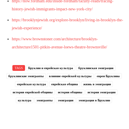
https://now.fordham.edu/inside-fordham/faculty-reads/tracing-
history-jewish-immigrants-impact-new-york-city/
https://brooklynjewish.org/explore-brooklyn/living-in-brooklyn-the-
jewish-experience/
https://www.brownstoner.com/architecture/brooklyn-
architecture1501-pitkin-avenue-loews-theatre-brownsville/
TAGS
Бруклин и еврейская культура
бруклинская эмиграция
бруклинские эмигранты
влияние еврейской культуры
евреи Бруклина
еврейская культура
еврейская община
жизнь в эмиграции
история еврейской общины
история общины
история эмиграции
культура
эмигранты
эмиграция
эмиграция в Бруклин