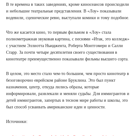
В те времена в таких заведениях, кроме киносеансов происходили
и небольшие театральные представления. В «Лоу» показывали
водевили, сценические ревю, выступали комики и тому подобное.
Что же касается кино, то первым фильмом в «Лоу» стала
полнометражная звуковая картина, с песнями «Итак, это колледж»
с участием Эллиотта Ньюджента, Роберта Монтгомери и Салли
Старр. За почти четыре десятилетия своего существования в
кинотеатре преимущественно показывали фильмы высшего сорта.
В целом, это место стало чем-то большим, чем просто кинотеатр в
безоговорочно еврейском районе Бруклина. Это был пункт
назначения, центр, откуда лились образы, которые
информировали, развлекали и меняли судьбы. Для иммигрантов и
детей иммигрантов, запертых в тесном мире работы и школы, это
был способ усваивать американские идеи и ценности.
Источники: