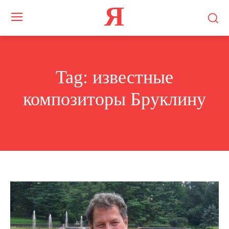
Я
Tag:
известные
композиторы Бруклину