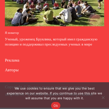
Я новатор
Ученый, уроженец Бруклина, который имел гражданскую
позицию и поддерживал преследуемых ученых в мире
Реклама
Авторы
Copyright © Полное использование материала
We use cookies to ensure that we give you the best
experience on our website. If you continue to use this site we
запрещено. Частично разрешено с гиперссылкой.
will assume that you are happy with it.
Ok