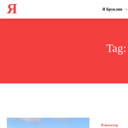
Я
Я Бруклин
Tag
Я новатор