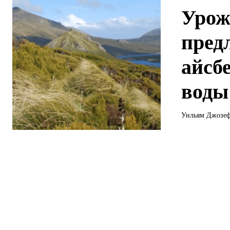
Урож
пред
айсб
воды
Уильям Джозеф