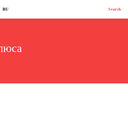
RU
Search
люса