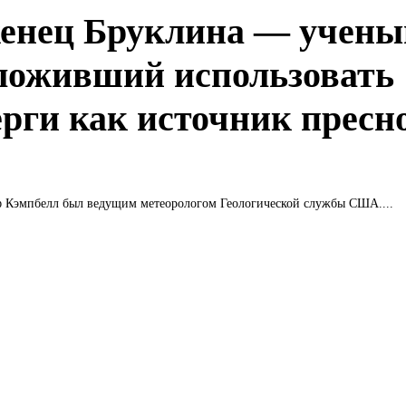
енец Бруклина — учены
ложивший использовать
ерги как источник пресн
 Кэмпбелл был ведущим метеорологом Геологической службы США....