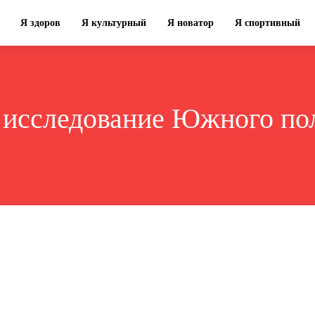
Я здоров
Я культурный
Я новатор
Я спортивный
:
исследование Южного по