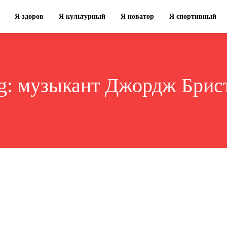
Я здоров
Я культурный
Я новатор
Я спортивный
g:
музыкант Джордж Брис