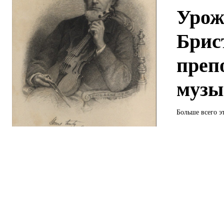
Урож
Брис
преп
музы
Больше всего э