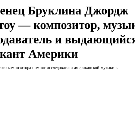
енец Бруклина Джордж
тоу — композитор, музык
одаватель и выдающийс
кант Америки
того композитора помнят исследователи американской музыки за...