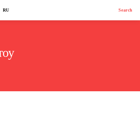
RU
Search
тоу