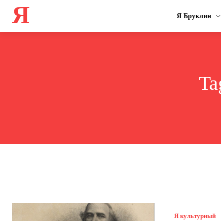
Я
Я Бруклин
Ta
Я культурный