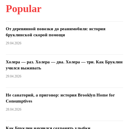
Popular
От деревянной повозки до реанимобиля: история
бруклинской скорой помощи
29.04.2026
Холера — раз. Холера — два. Холера — три. Как Бруклин
учился выживать
29.04.2026
Не санаторий, а приговор: история Brooklyn Home for
Consumptives
28.04.2026
Как Бруклин научился сохранять улыбки