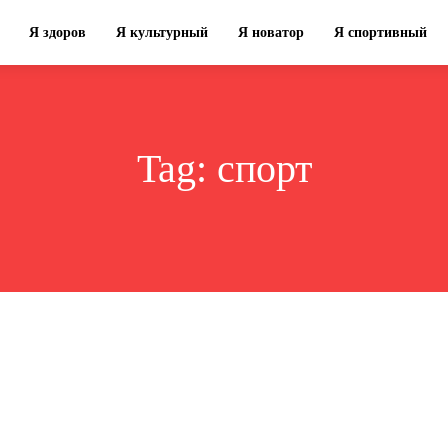
Я здоров
Я культурный
Я новатор
Я спортивный
Tag:
спорт