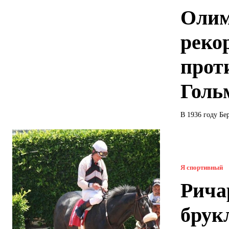
Олим
реко
прот
Голь
В 1936 году Бе
Я спортивный
Рича
брук