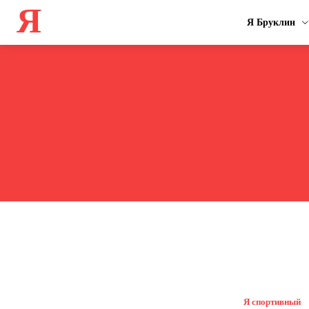
Я
Я Бруклин
Я спортивный