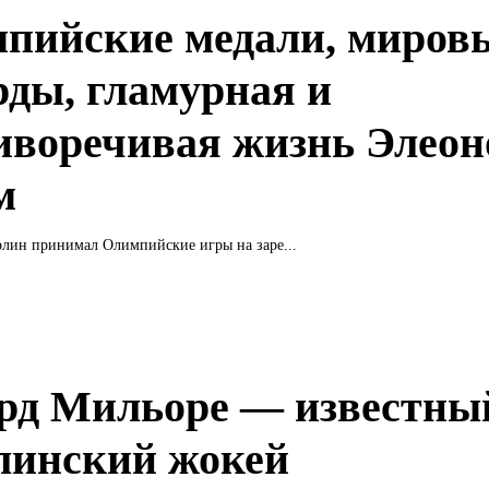
пийские медали, миров
рды, гламурная и
иворечивая жизнь Элеон
м
рлин принимал Олимпийские игры на заре...
рд Мильоре — известны
линский жокей