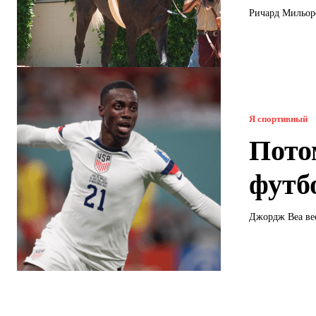
Ричард Мильоре
Я спортивный
Пото
футб
Джордж Веа вес