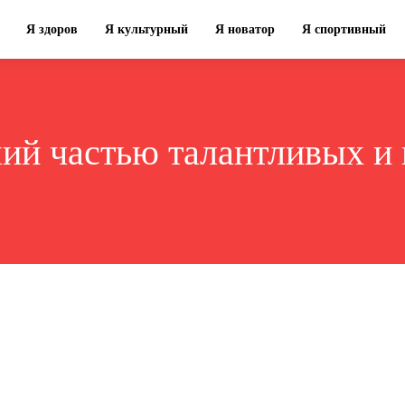
Я здоров
Я культурный
Я новатор
Я спортивный
ий частью талантливых и