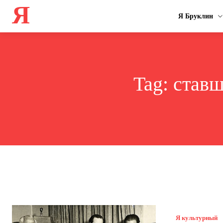
Я
Я Бруклин
Tag:
ставш
Я культурный