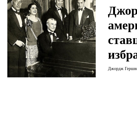
Джор
амер
став
избр
Джордж Гершвин