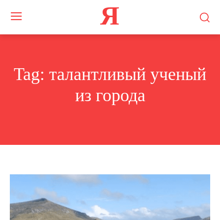
Я
Tag:
талантливый ученый
из города