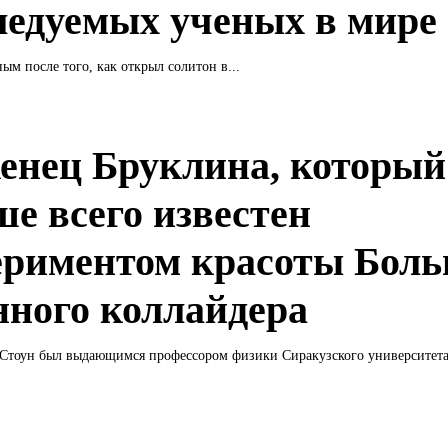
ледуемых ученых в мире
ным после того, как открыл солитон в...
енец Бруклина, который
ше всего известен
ериментом красоты Бол
нного коллайдера
Стоун был выдающимся профессором физики Сиракузского университета.