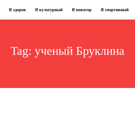
Я здоров
Я культурный
Я новатор
Я спортивный
Tag:
ученый Бруклина