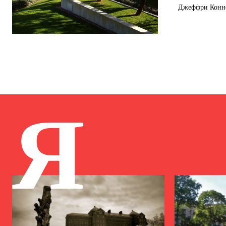
Джеффри Коннор
Я