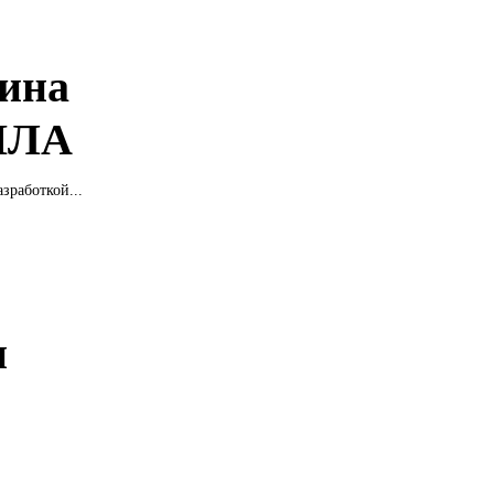
лина
БПЛА
зработкой...
и