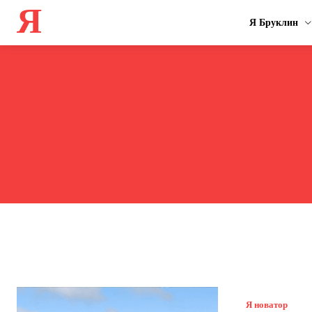
Я
Я Бруклин
Я новатор