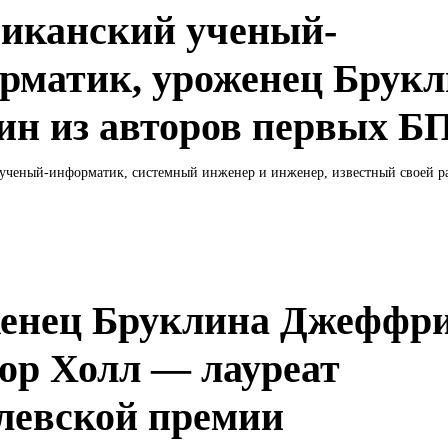
иканский ученый-
рматик, уроженец Брук
ин из авторов первых 
ученый-информатик, системный инженер и инженер, известный своей ра
енец Бруклина Джеффр
ор Холл — лауреат
левской премии