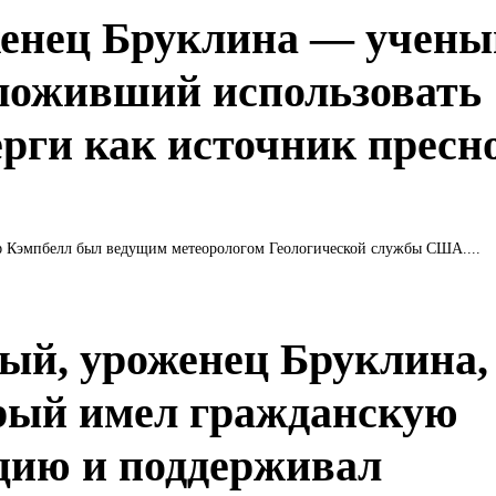
енец Бруклина — учены
ложивший использовать
ерги как источник пресн
 Кэмпбелл был ведущим метеорологом Геологической службы США....
ый, уроженец Бруклина,
рый имел гражданскую
цию и поддерживал