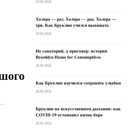
29.04.2026
Холера — раз. Холера — два. Холера —
три. Как Бруклин учился выживать
29.04.2026
Не санаторий, а приговор: история
Brooklyn Home for Consumptives
28.04.2026
ьшого
Как Бруклин научился сохранять улыбки
26.04.2026
...
Бруклин на искусственном дыхании: как
COVID-19 остановил жизнь боро
26.04.2026