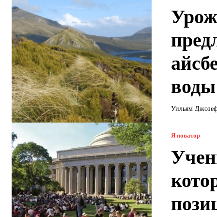
Урож
пред
айсб
воды
Уильям Джозеф
Я новатор
Учен
кото
пози