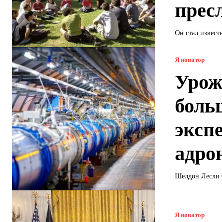
прес
Он стал извест
Я новатор
Урож
боль
эксп
адро
Шелдон Лесли 
Я новатор