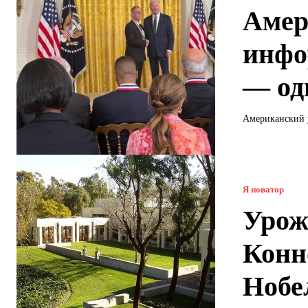
Амер
инфо
— од
Американский 
Я новатор
Урож
Конн
Нобе