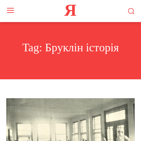
Я
Tag:
Бруклін історія