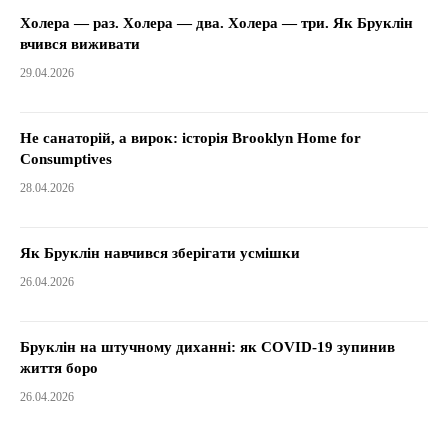
Холера — раз. Холера — два. Холера — три. Як Бруклін
вчився виживати
29.04.2026
Не санаторій, а вирок: історія Brooklyn Home for
Consumptives
28.04.2026
Як Бруклін навчився зберігати усмішки
26.04.2026
Бруклін на штучному диханні: як COVID-19 зупинив
життя боро
26.04.2026