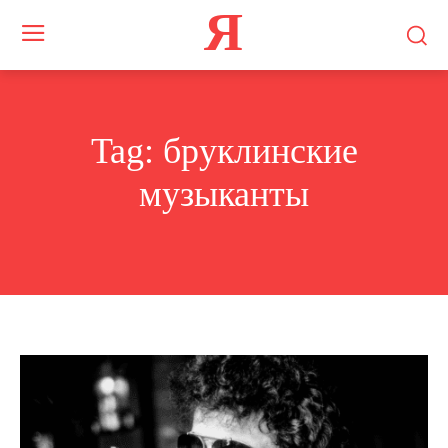
Я
Tag:
бруклинские
музыканты