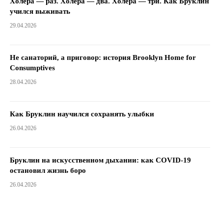
Холера — раз. Холера — два. Холера — три. Как Бруклин
учился выживать
29.04.2026
Не санаторий, а приговор: история Brooklyn Home for
Consumptives
28.04.2026
Как Бруклин научился сохранять улыбки
26.04.2026
Бруклин на искусственном дыхании: как COVID-19
остановил жизнь боро
26.04.2026