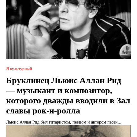
Я культурный
Бруклинец Льюис Аллан Рид
— музыкант и композитор,
которого дважды вводили в Зал
славы рок-н-ролла
Льюис Аллан Рид был гитаристом, певцом и автором песен...