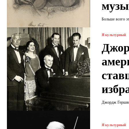
музы
Больше всего э
Я культурный
Джор
амер
став
избр
Джордж Гершвин
Я культурный