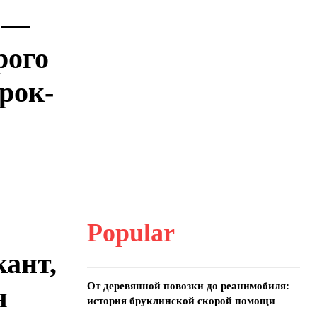
 —
рого
рок-
Popular
ант,
От деревянной повозки до реанимобиля:
я
история бруклинской скорой помощи