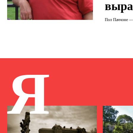
выра
Пол Паччоне — 
Я