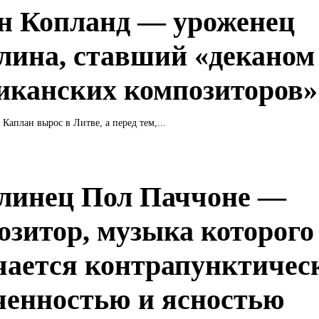
н Копланд — уроженец
лина, ставший «деканом
иканских композиторов»
Каплан вырос в Литве, а перед тем,...
линец Пол Паччоне —
озитор, музыка которого
чается контрапунктичес
ченностью и ясностью