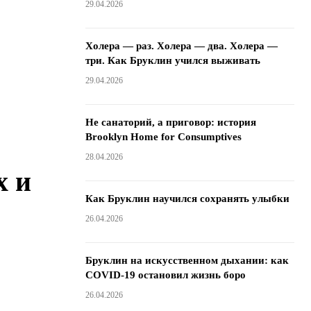
29.04.2026
Холера — раз. Холера — два. Холера —
три. Как Бруклин учился выживать
29.04.2026
Не санаторий, а приговор: история
Brooklyn Home for Consumptives
28.04.2026
х и
Как Бруклин научился сохранять улыбки
26.04.2026
.
Бруклин на искусственном дыхании: как
COVID-19 остановил жизнь боро
26.04.2026