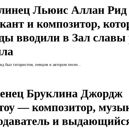
линец Льюис Аллан Рид
кант и композитор, кото
ды вводили в Зал славы 
лла
д был гитаристом, певцом и автором песен...
енец Бруклина Джордж
тоу — композитор, музык
одаватель и выдающийс