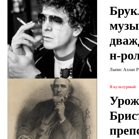
Брук
музы
дваж
н-ро
Льюис Аллан Ри
Я культурный
Урож
Брис
преп