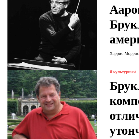
Ааро
Брук
амер
Харрис Моррис 
Я культурный
Брук
комп
отли
утон