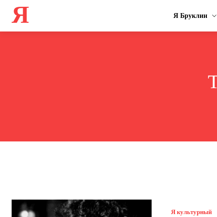
Я
Я Бруклин
Я культурный