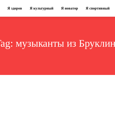
Я здоров
Я культурный
Я новатор
Я спортивный
Tag:
музыканты из Брукли