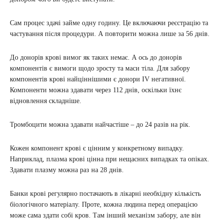
Сам процес здачі займе одну годину. Це включаючи реєстрацію та
частування після процедури. А повторити можна лише за 56 днів.
До донорів крові вимог як таких немає. А ось до донорів
компонентів є вимоги щодо зросту та маси тіла. Для забору
компонентів крові найціннішими є донори IV негативної.
Компоненти можна здавати через 112 днів, оскільки їхнє
відновлення складніше.
Тромбоцити можна здавати найчастіше – до 24 разів на рік.
Кожен компонент крові є цінним у конкретному випадку.
Наприклад, плазма крові цінна при нещасних випадках та опіках.
Здавати плазму можна раз на 28 днів.
Банки крові регулярно постачають в лікарні необхідну кількість
біологічного матеріалу. Проте, кожна людина перед операцією
може сама здати собі кров. Там інший механізм забору, але він