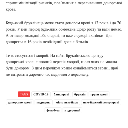
сприяє мінімізації ризиків, пов’язаних з переливанням донорської
крові.
Будь-який бруклінець може стати донором крові з 17 років і до 76
років. У цей період будь-яких обмежень щодо росту та ваги немає.
А от якщо молодші або старші, то вже є суворі вказівки. Для
донорства в 16 років необхідний дозвіл батьків.
Те ж стосується і хвороб. На сайті Бруклінського центру
донорської крові є повний перелік хвороб, після яких не можна
бути донором. З цим переліком краще ознайомиться зарані, щоб
не витрачати даремно час медичного персоналу.
TAGS
COVID-19
банк крові
бруклін
групи крові
донорство крові
медицина
місто нью-йорк
нью-йорский центр крові
флетбуш
я здоровий