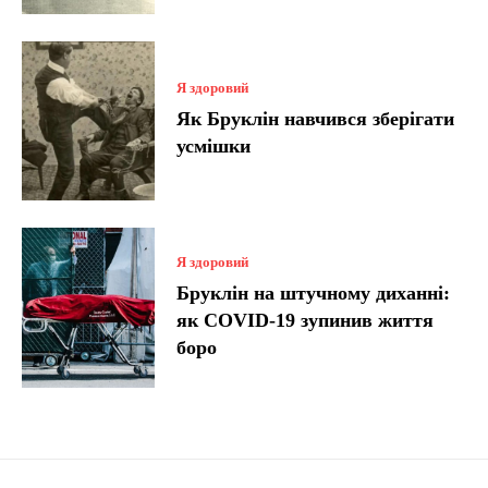
Я здоровий
Як Бруклін навчився зберігати
усмішки
Я здоровий
Бруклін на штучному диханні:
як COVID-19 зупинив життя
боро