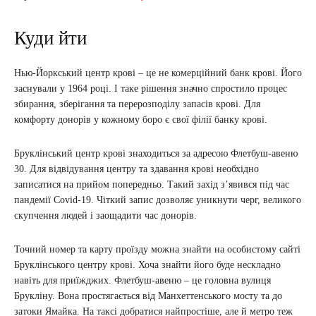
Куди йти
Нью-Йоркський центр крові – це не комерційний банк крові. Його
заснували у 1964 році. І таке рішення значно спростило процес
збирання, зберігання та перерозподілу запасів крові. Для
комфорту донорів у кожному боро є свої філії банку крові.
Бруклінський центр крові знаходиться за адресою Флетбуш-авеню
30. Для відвідування центру та здавання крові необхідно
записатися на прийом попередньо. Такий захід з’явився під час
пандемії Covid-19. Чіткий запис дозволяє уникнути черг, великого
скупчення людей і заощадити час донорів.
Точний номер та карту проїзду можна знайти на особистому сайті
Бруклінського центру крові. Хоча знайти його буде нескладно
навіть для приїжджих. Флетбуш-авеню – це головна вулиця
Брукліну. Вона простягається від Манхеттенського мосту та до
затоки Ямайка. На таксі добратися найпростіше, але й метро теж