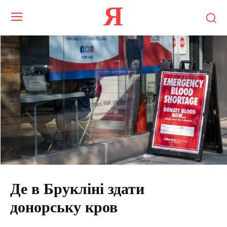
Я
Де в Брукліні здати
донорську кров