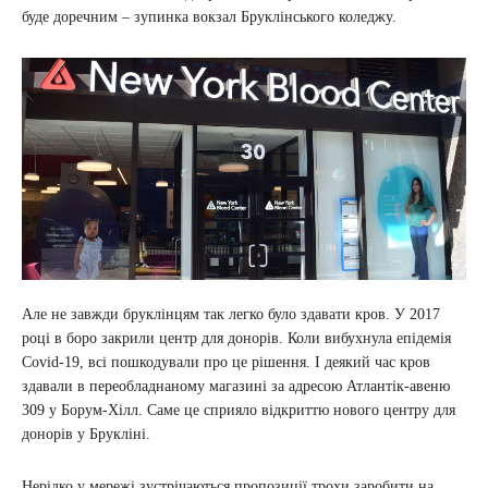
буде доречним – зупинка вокзал Бруклінського коледжу.
Але не завжди бруклінцям так легко було здавати кров. У 2017
році в боро закрили центр для донорів. Коли вибухнула епідемія
Covid-19, всі пошкодували про це рішення. І деякий час кров
здавали в переобладнаному магазині за адресою Атлантік-авеню
309 у Борум-Хілл. Саме це сприяло відкриттю нового центру для
донорів у Брукліні.
Нерідко у мережі зустрічаються пропозиції трохи заробити на