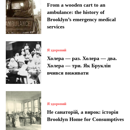
From a wooden cart to an
ambulance: the history of
Brooklyn’s emergency medical
services
Я здоровий
Холера — раз. Холера — два.
Холера — три. Як Бруклін
вчився виживати
Я здоровий
Не санаторій, а вирок: історія
Brooklyn Home for Consumptives