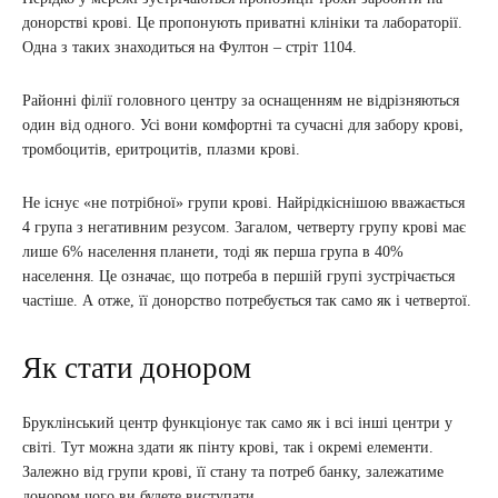
донорстві крові. Це пропонують приватні клініки та лабораторії.
Одна з таких знаходиться на Фултон – стріт 1104.
Районні філії головного центру за оснащенням не відрізняються
один від одного. Усі вони комфортні та сучасні для забору крові,
тромбоцитів, еритроцитів, плазми крові.
Не існує «не потрібної» групи крові. Найрідкіснішою вважається
4 група з негативним резусом. Загалом, четверту групу крові має
лише 6% населення планети, тоді як перша група в 40%
населення. Це означає, що потреба в першій групі зустрічається
частіше. А отже, її донорство потребується так само як і четвертої.
Як стати донором
Бруклінський центр функціонує так само як і всі інші центри у
світі. Тут можна здати як пінту крові, так і окремі елементи.
Залежно від групи крові, її стану та потреб банку, залежатиме
донором чого ви будете виступати.