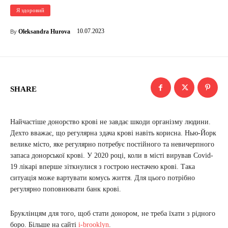
Я здоровий
10.07.2023
Oleksandra Hurova
By
SHARE
Найчастіше донорство крові не завдає шкоди організму людини.
Дехто вважає, що регулярна здача крові навіть корисна. Нью-Йорк
велике місто, яке регулярно потребує постійного та невичерпного
запаса донорської крові. У 2020 році, коли в місті вирував Covid-
19 лікарі вперше зіткнулися з гострою нестачею крові. Така
ситуація може вартувати комусь життя. Для цього потрібно
регулярно поповнювати банк крові.
Бруклінцям для того, щоб стати донором, не треба їхати з рідного
боро. Більше на сайті
i-brooklyn
.