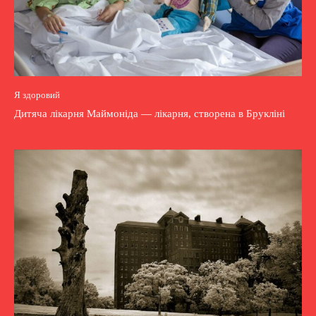
Я здоровий
Дитяча лікарня Маймоніда — лікарня, створена в Брукліні