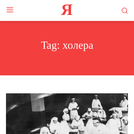
Я
Tag:
холера