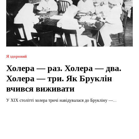
Я здоровий
Холера — раз. Холера — два.
Холера — три. Як Бруклін
вчився виживати
У ХІХ столітті холера тричі навідувалася до Брукліну —...