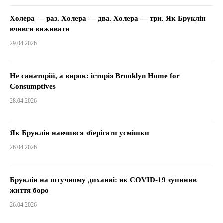
Холера — раз. Холера — два. Холера — три. Як Бруклін
вчився виживати
29.04.2026
Не санаторій, а вирок: історія Brooklyn Home for
Consumptives
28.04.2026
Як Бруклін навчився зберігати усмішки
26.04.2026
Бруклін на штучному диханні: як COVID-19 зупинив
життя боро
26.04.2026