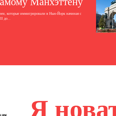
самому Манхэттену
реи, которые иммигрировали в Нью-Йорк начиная с
I до...
Я нова
как