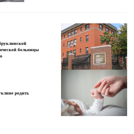
бруклинской
ической больницы
ро
уклине родить