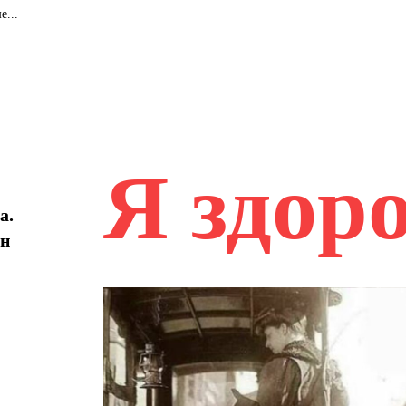
е...
Я здор
а.
ин
r