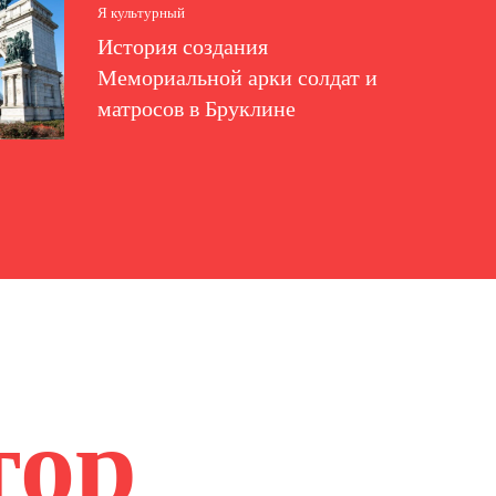
Я культурный
История создания
Мемориальной арки солдат и
матросов в Бруклине
тор