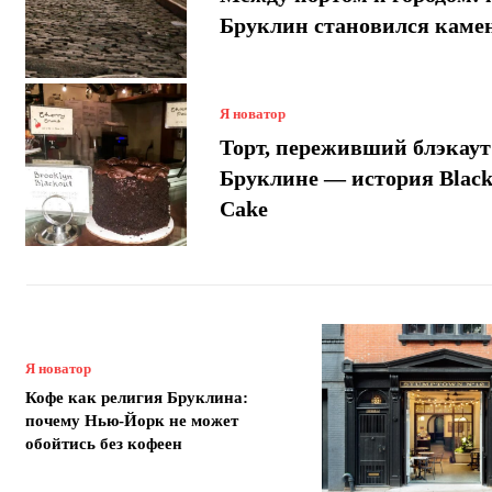
Бруклин становился кам
Я новатор
Торт, переживший блэкаут
Бруклине — история Black
Cake
Я новатор
Кофе как религия Бруклина:
почему Нью-Йорк не может
обойтись без кофеен