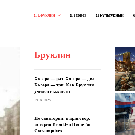
Я Бруклин
Я здоров
Я культурный
Я
Бруклин
Холера — раз. Холера — два.
Холера — три. Как Бруклин
учился выживать
29.04.2026
Не санаторий, а приговор:
история Brooklyn Home for
Consumptives