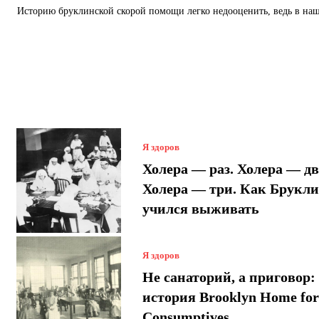
Историю бруклинской скорой помощи легко недооценить, ведь в наш
Я здоров
Холера — раз. Холера — дв
Холера — три. Как Брукл
учился выживать
Я здоров
Не санаторий, а приговор:
история Brooklyn Home fo
Consumptives