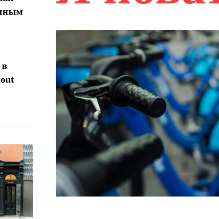
енным
 в
out