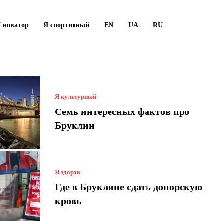
 новатор
Я спортивный
EN
UA
RU
Я культурный
Семь интересных фактов про
Бруклин
Я здоров
Где в Бруклине сдать донорскую
кровь