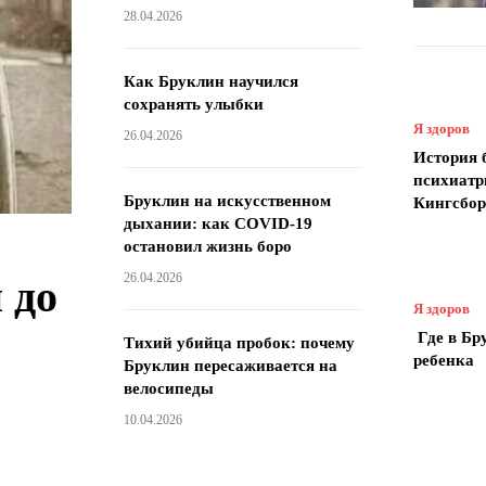
28.04.2026
Как Бруклин научился
сохранять улыбки
Я здоров
26.04.2026
История 
психиатр
Бруклин на искусственном
Кингсбо
дыхании: как COVID-19
остановил жизнь боро
26.04.2026
 до
Я здоров
Где в Бр
Тихий убийца пробок: почему
ребенка
Бруклин пересаживается на
велосипеды
10.04.2026