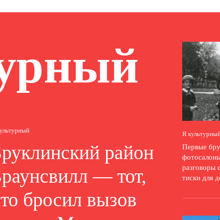
турный
культурный
Я культурны
Бруклинский район
Первые бру
фотосалон
разговоры 
раунсвилл — тот,
тиски для 
то бросил вызов