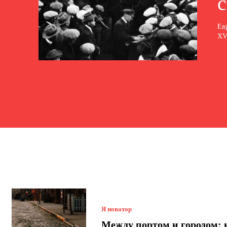
Ев
XVI
Я новатор
Между портом и городом: 