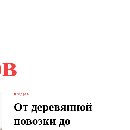
ов
Я здоров
От деревянной
повозки до