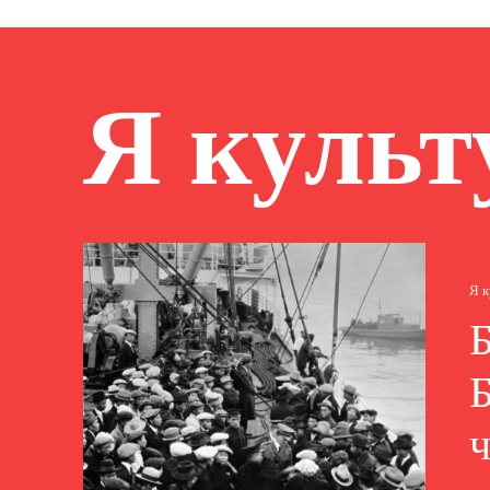
Я куль
Я 
Б
ч