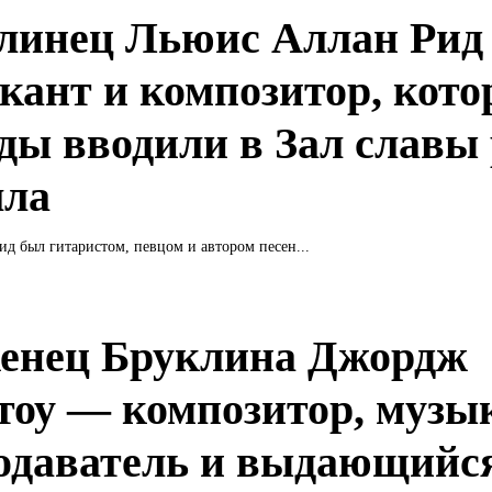
линец Льюис Аллан Рид
кант и композитор, кото
ды вводили в Зал славы 
лла
д был гитаристом, певцом и автором песен...
енец Бруклина Джордж
тоу — композитор, музык
одаватель и выдающийс