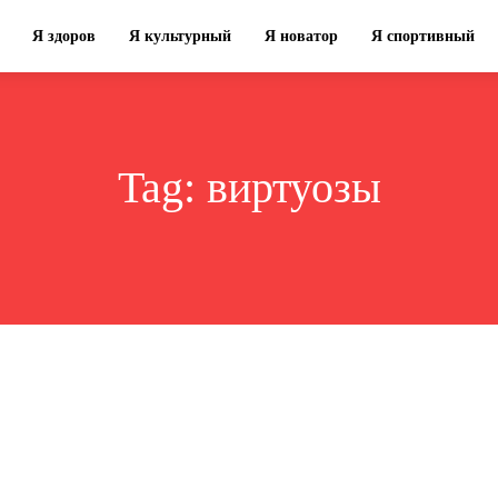
Я здоров
Я культурный
Я новатор
Я спортивный
Tag:
виртуозы