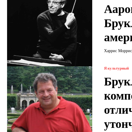
Ааро
Брук
амер
Харрис Моррис 
Я культурный
Брук
комп
отли
утон