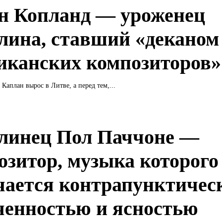
н Копланд — уроженец
лина, ставший «деканом
иканских композиторов»
Каплан вырос в Литве, а перед тем,...
линец Пол Паччоне —
озитор, музыка которого
чается контрапунктичес
ченностью и ясностью