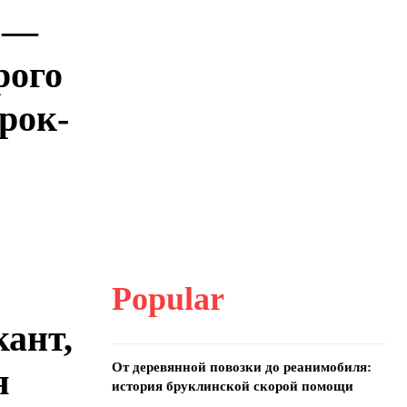
 —
рого
рок-
Popular
ант,
От деревянной повозки до реанимобиля:
я
история бруклинской скорой помощи