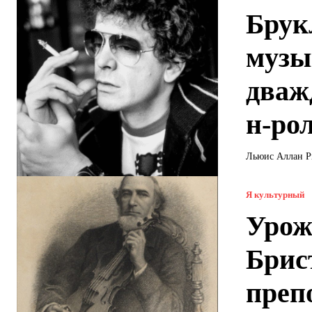
Брук
музы
дваж
н-ро
Льюис Аллан Ри
Я культурный
Урож
Брис
преп