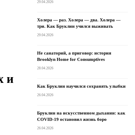
29.04.2026
Холера — раз. Холера — два. Холера —
три. Как Бруклин учился выживать
29.04.2026
Не санаторий, а приговор: история
Brooklyn Home for Consumptives
28.04.2026
х и
Как Бруклин научился сохранять улыбки
26.04.2026
.
Бруклин на искусственном дыхании: как
COVID-19 остановил жизнь боро
26.04.2026