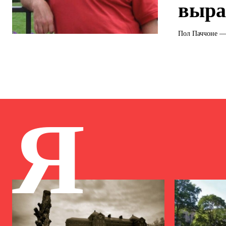
выра
Пол Паччоне — 
Я