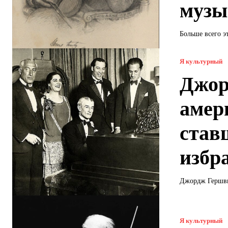
музы
Больше всего э
Я культурный
Джор
амер
став
избр
Джордж Гершвин
Я культурный