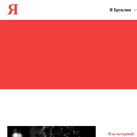
Я
Я Бруклин
Я культурный